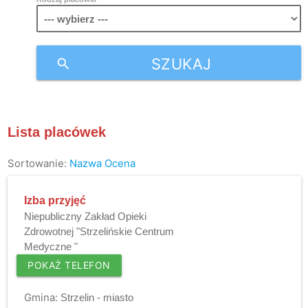
SZUKAJ
search
Lista placówek
Sortowanie:
Nazwa
Ocena
Izba przyjęć
Niepubliczny Zakład Opieki
Zdrowotnej "Strzelińskie Centrum
Medyczne "
POKAŻ TELEFON
Gmina:
Strzelin - miasto