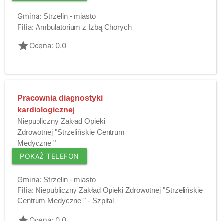
Gmina:
Strzelin - miasto
Filia:
Ambulatorium z Izbą Chorych
grade
Ocena: 0.0
Pracownia diagnostyki
kardiologicznej
Niepubliczny Zakład Opieki
Zdrowotnej "Strzelińskie Centrum
Medyczne "
POKAŻ TELEFON
Gmina:
Strzelin - miasto
Filia:
Niepubliczny Zakład Opieki Zdrowotnej "Strzelińskie
Centrum Medyczne " - Szpital
grade
Ocena: 0.0