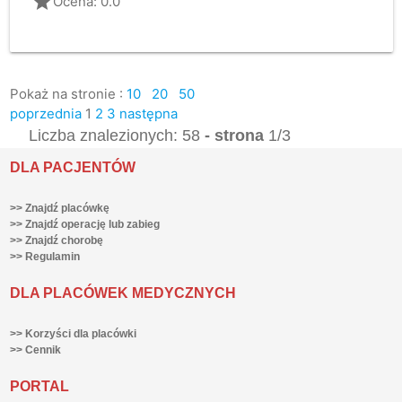
grade
Ocena: 0.0
Pokaż na stronie :
10
20
50
poprzednia
1
2
3
następna
Liczba znalezionych: 58
- strona
1/3
DLA PACJENTÓW
>> Znajdź placówkę
>> Znajdź operację lub zabieg
>> Znajdź chorobę
>> Regulamin
DLA PLACÓWEK MEDYCZNYCH
>> Korzyści dla placówki
>> Cennik
PORTAL