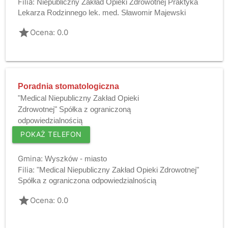
Filia:
Niepubliczny Zakład Opieki Zdrowotnej Praktyka
Lekarza Rodzinnego lek. med. Sławomir Majewski
grade
Ocena: 0.0
Poradnia stomatologiczna
"Medical Niepubliczny Zakład Opieki
Zdrowotnej" Spółka z ograniczoną
odpowiedzialnością
POKAŻ TELEFON
Gmina:
Wyszków - miasto
Filia:
"Medical Niepubliczny Zakład Opieki Zdrowotnej"
Spółka z ograniczona odpowiedzialnością
grade
Ocena: 0.0