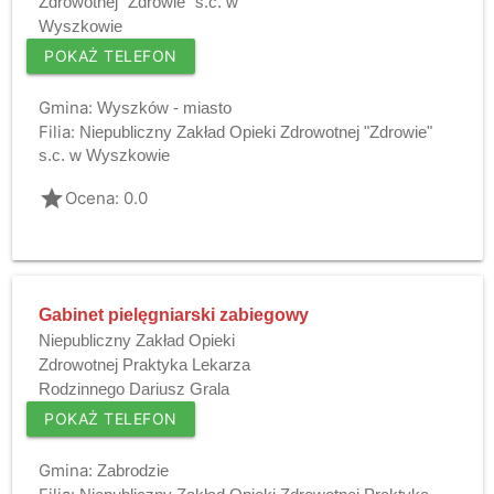
Zdrowotnej "Zdrowie" s.c. w
Wyszkowie
POKAŻ TELEFON
Gmina:
Wyszków - miasto
Filia:
Niepubliczny Zakład Opieki Zdrowotnej "Zdrowie"
s.c. w Wyszkowie
grade
Ocena: 0.0
Gabinet pielęgniarski zabiegowy
Niepubliczny Zakład Opieki
Zdrowotnej Praktyka Lekarza
Rodzinnego Dariusz Grala
POKAŻ TELEFON
Gmina:
Zabrodzie