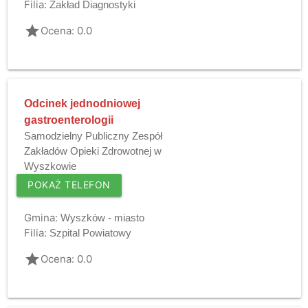
Filia:
Zakład Diagnostyki
grade
Ocena: 0.0
Odcinek jednodniowej
gastroenterologii
Samodzielny Publiczny Zespół
Zakładów Opieki Zdrowotnej w
Wyszkowie
POKAŻ TELEFON
Gmina:
Wyszków - miasto
Filia:
Szpital Powiatowy
grade
Ocena: 0.0