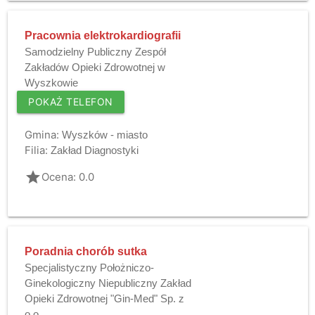
Pracownia elektrokardiografii
Samodzielny Publiczny Zespół
Zakładów Opieki Zdrowotnej w
Wyszkowie
POKAŻ TELEFON
Gmina:
Wyszków - miasto
Filia:
Zakład Diagnostyki
grade
Ocena: 0.0
Poradnia chorób sutka
Specjalistyczny Położniczo-
Ginekologiczny Niepubliczny Zakład
Opieki Zdrowotnej "Gin-Med" Sp. z
o.o.