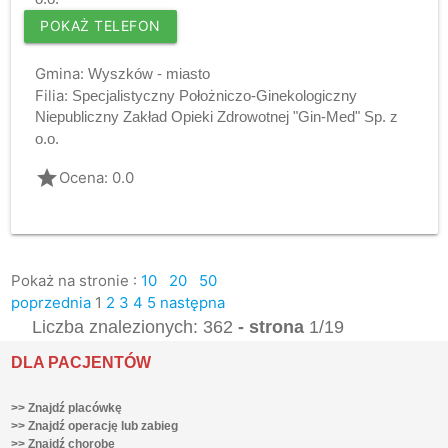
POKAŻ TELEFON
Gmina:
Wyszków - miasto
Filia:
Specjalistyczny Położniczo-Ginekologiczny
Niepubliczny Zakład Opieki Zdrowotnej "Gin-Med" Sp. z
o.o.
grade
Ocena: 0.0
Pokaż na stronie :
10
20
50
poprzednia
1
2
3
4
5
następna
Liczba znalezionych: 362
- strona
1/19
DLA PACJENTÓW
>> Znajdź placówkę
>> Znajdź operację lub zabieg
>> Znajdź chorobę