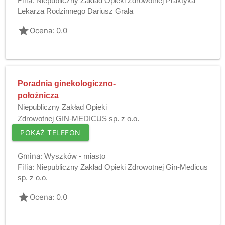
Filia:
Niepubliczny Zakład Opieki Zdrowotnej Praktyka
Lekarza Rodzinnego Dariusz Grala
grade
Ocena: 0.0
Poradnia ginekologiczno-
położnicza
Niepubliczny Zakład Opieki
Zdrowotnej GIN-MEDICUS sp. z o.o.
POKAŻ TELEFON
Gmina:
Wyszków - miasto
Filia:
Niepubliczny Zakład Opieki Zdrowotnej Gin-Medicus
sp. z o.o.
grade
Ocena: 0.0