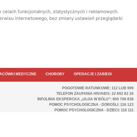
 celach funkcjonalnych, statystycznych i reklamowych.
serwisu internetowego, bez zmiany ustawień przeglądarki
ACÓWKI MEDYCZNE
CHOROBY
OPERACJE I ZABIEGI
POGOTOWIE RATUNKOWE: 112 LUB 999
TELEFON ZAUFANIA HIV/AIDS: 22 692 82 26
INFOLINIA EKSPERCKA „ULGA W BÓLU”: 800 706 838
POMOC PSYCHOLOGICZNA - DOROŚLI: 116 123
POMOC PSYCHOLOGICZNA - DZIECI: 116 111