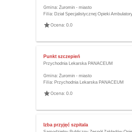
Gmina:
Żuromin - miasto
Filia:
Dział Specjalistycznej Opieki Ambulatory
grade
Ocena: 0.0
Punkt szczepień
Przychodnia Lekarska PANACEUM
Gmina:
Żuromin - miasto
Filia:
Przychodnia Lekarska PANACEUM
grade
Ocena: 0.0
Izba przyjęć szpitala
Samodzielny Publiczny Zespół Zakładów Opie