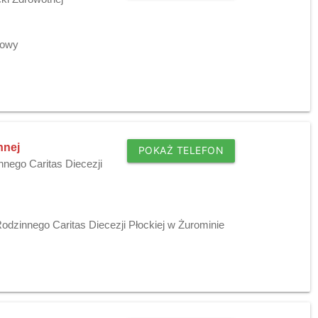
towy
nnej
POKAŻ TELEFON
nnego Caritas Diecezji
odzinnego Caritas Diecezji Płockiej w Żurominie