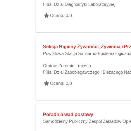
Filia:
Dział Diagnostyki Laboratoryjnej
grade
Ocena: 0.0
Sekcja Higieny Żywności, Żywienia i P
Powiatowa Stacja Sanitarno-Epidemiologiczn
Gmina:
Żuromin - miasto
Filia:
Dział Zapobiegawczego i Bieżącego Na
grade
Ocena: 0.0
Poradnia wad postawy
Samodzielny Publiczny Zespół Zakładów Opie