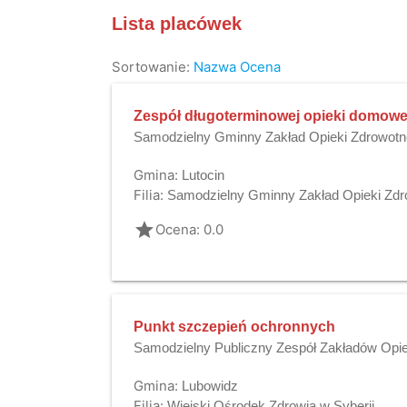
Lista placówek
Sortowanie:
Nazwa
Ocena
Zespół długoterminowej opieki domowe
Samodzielny Gminny Zakład Opieki Zdrowotne
Gmina:
Lutocin
Filia:
Samodzielny Gminny Zakład Opieki Zdro
grade
Ocena: 0.0
Punkt szczepień ochronnych
Samodzielny Publiczny Zespół Zakładów Opie
Gmina:
Lubowidz
Filia:
Wiejski Ośrodek Zdrowia w Syberii