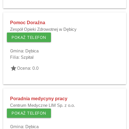
Pomoc Doraźna
Zespół Opieki Zdrowotnej w Dębicy
POKAŻ TELEFON
Gmina:
Dębica
Filia:
Szpital
grade
Ocena: 0.0
Poradnia medycyny pracy
Centrum Medyczne LIM Sp. z o.o.
POKAŻ TELEFON
Gmina:
Dębica