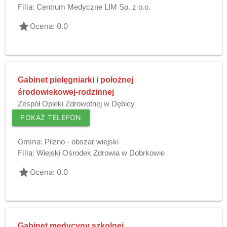
Filia:
Centrum Medyczne LIM Sp. z o.o.
grade
Ocena: 0.0
Gabinet pielęgniarki i położnej
środowiskowej-rodzinnej
Zespół Opieki Zdrowotnej w Dębicy
POKAŻ TELEFON
Gmina:
Pilzno - obszar wiejski
Filia:
Wiejski Ośrodek Zdrowia w Dobrkowie
grade
Ocena: 0.0
Gabinet medycyny szkolnej