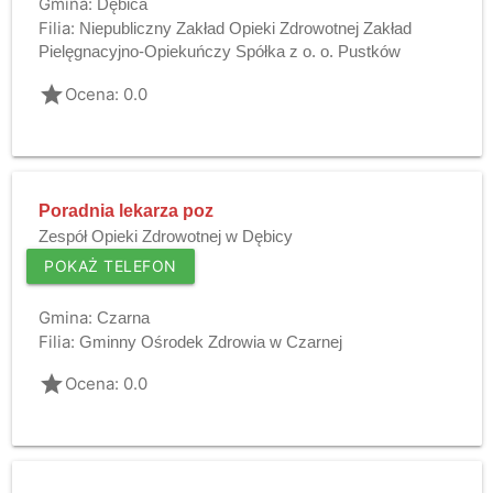
Gmina:
Dębica
Filia:
Niepubliczny Zakład Opieki Zdrowotnej Zakład
Pielęgnacyjno-Opiekuńczy Spółka z o. o. Pustków
grade
Ocena: 0.0
Poradnia lekarza poz
Zespół Opieki Zdrowotnej w Dębicy
POKAŻ TELEFON
Gmina:
Czarna
Filia:
Gminny Ośrodek Zdrowia w Czarnej
grade
Ocena: 0.0