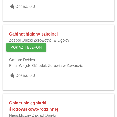
grade
Ocena: 0.0
Gabinet higieny szkolnej
Zespół Opieki Zdrowotnej w Dębicy
POKAŻ TELEFON
Gmina:
Dębica
Filia:
Wiejski Ośrodek Zdrowia w Zawadzie
grade
Ocena: 0.0
Gbinet pielęgniarki
środowiskowo-rodzinnej
Niepubliczny Zakład Opieki