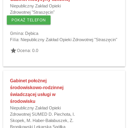
Niepubliczny Zakład Opieki
Zdrowotnej "Straszęcin"
POKAŻ TELEFON
Gmina:
Dębica
Filia:
Niepubliczny Zakład Opieki Zdrowotnej "Straszęcin"
grade
Ocena: 0.0
Gabinet położnej
środowiskowo-rodzinnej
świadczącej usługi w
środowisku
Niepubliczny Zakład Opieki
Zdrowotnej SUMED D. Piechota, I.
Skopek, M. Haber-Bałabuszek, Z.
Bronikowski Lekarska Spółka