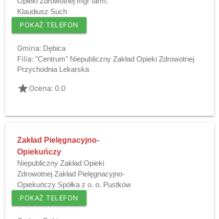
Opieki Zdrowotnej mgr farm.
Klaudiusz Such
POKAŻ TELEFON
Gmina:
Dębica
Filia:
"Centrum" Niepubliczny Zakład Opieki Zdrowotnej
Przychodnia Lekarska
grade
Ocena: 0.0
Zakład Pielęgnacyjno-
Opiekuńczy
Niepubliczny Zakład Opieki
Zdrowotnej Zakład Pielęgnacyjno-
Opiekuńczy Spółka z o. o. Pustków
POKAŻ TELEFON