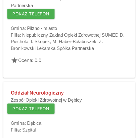
Partnerska
POKAŻ TELEFON
Gmina:
Pilzno - miasto
Filia:
Niepubliczny Zakład Opieki Zdrowotnej SUMED D.
Piechota, I. Skopek, M. Haber-Bałabuszek, Z.
Bronikowski Lekarska Spółka Partnerska
grade
Ocena: 0.0
Oddział Neurologiczny
Zespół Opieki Zdrowotnej w Dębicy
POKAŻ TELEFON
Gmina:
Dębica
Filia:
Szpital