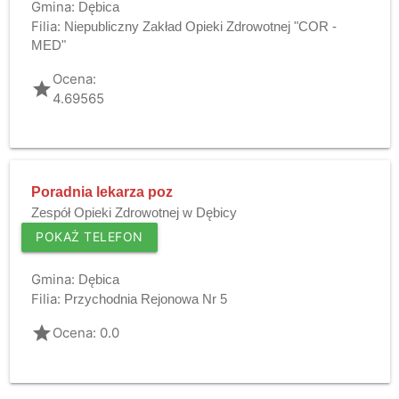
Gmina:
Dębica
Filia:
Niepubliczny Zakład Opieki Zdrowotnej "COR -
MED"
Ocena:
grade
4.69565
Poradnia lekarza poz
Zespół Opieki Zdrowotnej w Dębicy
POKAŻ TELEFON
Gmina:
Dębica
Filia:
Przychodnia Rejonowa Nr 5
grade
Ocena: 0.0