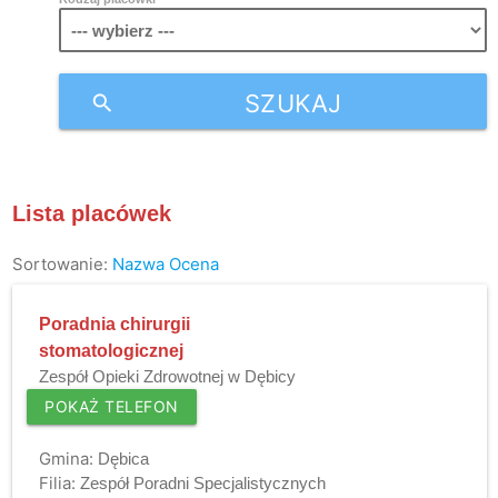
SZUKAJ
search
Lista placówek
Sortowanie:
Nazwa
Ocena
Poradnia chirurgii
stomatologicznej
Zespół Opieki Zdrowotnej w Dębicy
POKAŻ TELEFON
Gmina:
Dębica
Filia:
Zespół Poradni Specjalistycznych