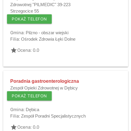
Zdrowotnej "PILMEDIC" 39-223
Strzegocice 55
POKAŻ TELEFON
Gmina:
Pilzno - obszar wiejski
Filia:
Ośrodek Zdrowia Łęki Dolne
grade
Ocena: 0.0
Poradnia gastroenterologiczna
Zespół Opieki Zdrowotnej w Dębicy
POKAŻ TELEFON
Gmina:
Dębica
Filia:
Zespół Poradni Specjalistycznych
grade
Ocena: 0.0