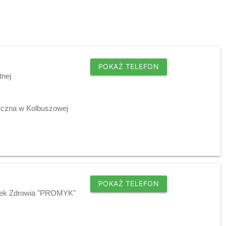
POKAŻ TELEFON
tnej
tyczna w Kolbuszowej
POKAŻ TELEFON
odek Zdrowia "PROMYK"