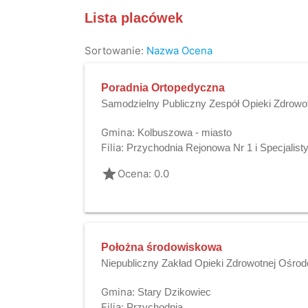
Lista placówek
Sortowanie:
Nazwa
Ocena
Poradnia Ortopedyczna
Samodzielny Publiczny Zespół Opieki Zdrowo
Gmina:
Kolbuszowa - miasto
Filia:
Przychodnia Rejonowa Nr 1 i Specjalis
grade
Ocena: 0.0
Położna środowiskowa
Niepubliczny Zakład Opieki Zdrowotnej Ośr
Gmina:
Stary Dzikowiec
Filia:
Przychodnia