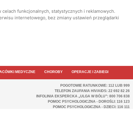
 celach funkcjonalnych, statystycznych i reklamowych.
serwisu internetowego, bez zmiany ustawień przeglądarki
ACÓWKI MEDYCZNE
CHOROBY
OPERACJE I ZABIEGI
POGOTOWIE RATUNKOWE: 112 LUB 999
TELEFON ZAUFANIA HIV/AIDS: 22 692 82 26
INFOLINIA EKSPERCKA „ULGA W BÓLU”: 800 706 838
POMOC PSYCHOLOGICZNA - DOROŚLI: 116 123
POMOC PSYCHOLOGICZNA - DZIECI: 116 111