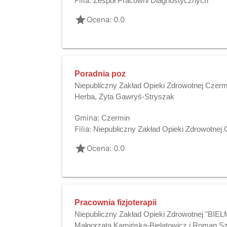
Filia:
Zespół Pracowni Diagnostycznych
grade
Ocena: 0.0
Poradnia poz
Niepubliczny Zakład Opieki Zdrowotnej Czerm
Herba, Zyta Gawryś-Stryszak
Gmina:
Czermin
Filia:
Niepubliczny Zakład Opieki Zdrowotnej
grade
Ocena: 0.0
Pracownia fizjoterapii
Niepubliczny Zakład Opieki Zdrowotnej "BIEL
Małgorzata Kamińska-Bielatowicz i Roman Sz