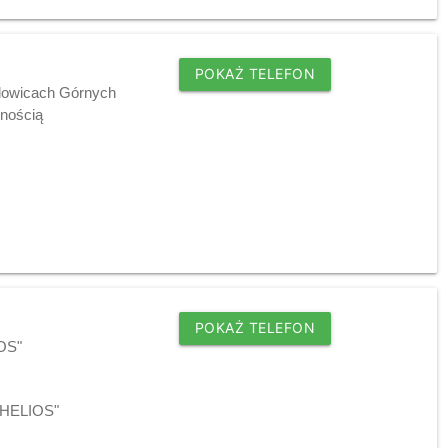
POKAŻ TELEFON
adowicach Górnych
lnością
POKAŻ TELEFON
IOS"
 "HELIOS"