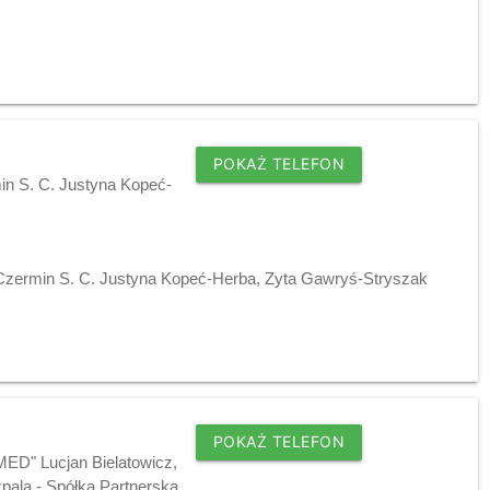
POKAŻ TELEFON
in S. C. Justyna Kopeć-
 Czermin S. C. Justyna Kopeć-Herba, Zyta Gawryś-Stryszak
POKAŻ TELEFON
MED" Lucjan Bielatowicz,
pala - Spółka Partnerska