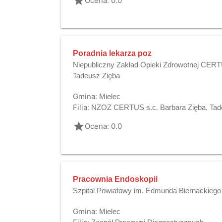
grade
Ocena: 0.0
Poradnia lekarza poz
Niepubliczny Zakład Opieki Zdrowotnej CERT
Tadeusz Zięba
Gmina:
Mielec
Filia:
NZOZ CERTUS s.c. Barbara Zięba, Tad
grade
Ocena: 0.0
Pracownia Endoskopii
Szpital Powiatowy im. Edmunda Biernackiego
Gmina:
Mielec