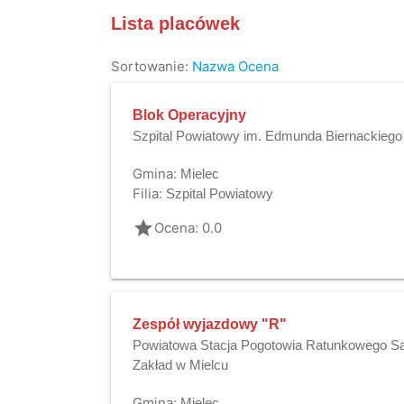
Lista placówek
Sortowanie:
Nazwa
Ocena
Blok Operacyjny
Szpital Powiatowy im. Edmunda Biernackiego
Gmina:
Mielec
Filia:
Szpital Powiatowy
grade
Ocena: 0.0
Zespół wyjazdowy "R"
Powiatowa Stacja Pogotowia Ratunkowego Sa
Zakład w Mielcu
Gmina:
Mielec