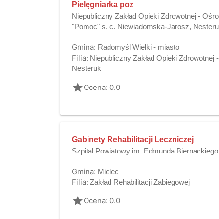
Pielęgniarka poz
Niepubliczny Zakład Opieki Zdrowotnej - Ośro
"Pomoc" s. c. Niewiadomska-Jarosz, Nester
Gmina:
Radomyśl Wielki - miasto
Filia:
Niepubliczny Zakład Opieki Zdrowotnej 
Nesteruk
grade
Ocena: 0.0
Gabinety Rehabilitacji Leczniczej
Szpital Powiatowy im. Edmunda Biernackiego
Gmina:
Mielec
Filia:
Zakład Rehabilitacji Zabiegowej
grade
Ocena: 0.0