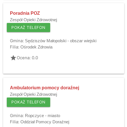
Poradnia POZ
Zespół Opieki Zdrowotnej
POKAŻ TELEFON
Gmina:
Sędziszów Małopolski - obszar wiejski
Filia:
Ośrodek Zdrowia
grade
Ocena: 0.0
Ambulatorium pomocy doraźnej
Zespół Opieki Zdrowotnej
POKAŻ TELEFON
Gmina:
Ropczyce - miasto
Filia:
Oddział Pomocy Doraźnej