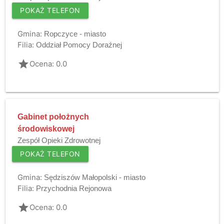
POKAŻ TELEFON
Gmina:
Ropczyce - miasto
Filia:
Oddział Pomocy Doraźnej
grade
Ocena: 0.0
Gabinet położnych
środowiskowej
Zespół Opieki Zdrowotnej
POKAŻ TELEFON
Gmina:
Sędziszów Małopolski - miasto
Filia:
Przychodnia Rejonowa
grade
Ocena: 0.0