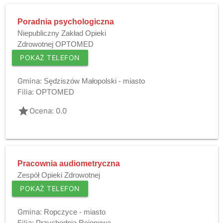
Poradnia psychologiczna
Niepubliczny Zakład Opieki
Zdrowotnej OPTOMED
POKAŻ TELEFON
Gmina:
Sędziszów Małopolski - miasto
Filia:
OPTOMED
grade
Ocena: 0.0
Pracownia audiometryczna
Zespół Opieki Zdrowotnej
POKAŻ TELEFON
Gmina:
Ropczyce - miasto
Filia:
Przychodnia Rejonowa