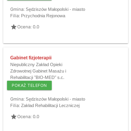
Gmina:
Sędziszów Małopolski - miasto
Filia:
Przychodnia Rejonowa
grade
Ocena: 0.0
Gabinet fizjoterapii
Niepubliczny Zakład Opieki
Zdrowotnej Gabinet Masażu i
Rehabilitacji "BIO-MED" s.c.
POKAŻ TELEFON
Gmina:
Sędziszów Małopolski - miasto
Filia:
Zakład Rehabilitacji Leczniczej
grade
Ocena: 0.0