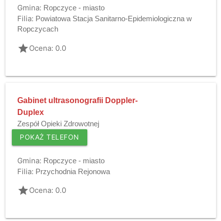
Gmina:
Ropczyce - miasto
Filia:
Powiatowa Stacja Sanitarno-Epidemiologiczna w
Ropczycach
grade
Ocena: 0.0
Gabinet ultrasonografii Doppler-
Duplex
Zespół Opieki Zdrowotnej
POKAŻ TELEFON
Gmina:
Ropczyce - miasto
Filia:
Przychodnia Rejonowa
grade
Ocena: 0.0