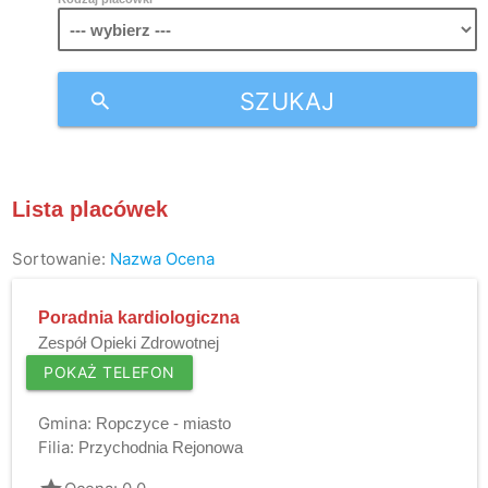
SZUKAJ
search
Lista placówek
Sortowanie:
Nazwa
Ocena
Poradnia kardiologiczna
Zespół Opieki Zdrowotnej
POKAŻ TELEFON
Gmina:
Ropczyce - miasto
Filia:
Przychodnia Rejonowa