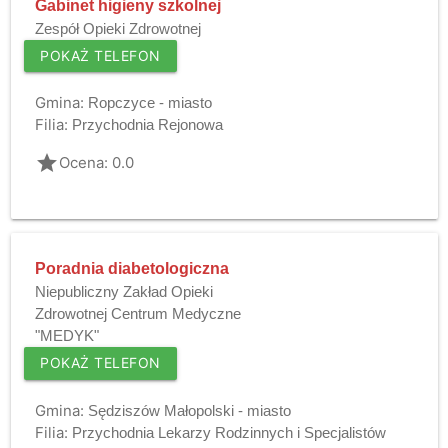
Gabinet higieny szkolnej
Zespół Opieki Zdrowotnej
POKAŻ TELEFON
Gmina:
Ropczyce - miasto
Filia:
Przychodnia Rejonowa
grade
Ocena: 0.0
Poradnia diabetologiczna
Niepubliczny Zakład Opieki
Zdrowotnej Centrum Medyczne
"MEDYK"
POKAŻ TELEFON
Gmina:
Sędziszów Małopolski - miasto
Filia:
Przychodnia Lekarzy Rodzinnych i Specjalistów