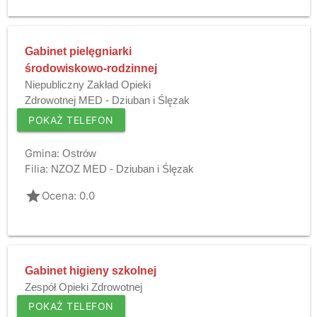
Gabinet pielęgniarki
środowiskowo-rodzinnej
Niepubliczny Zakład Opieki
Zdrowotnej MED - Dziuban i Ślęzak
POKAŻ TELEFON
Gmina:
Ostrów
Filia:
NZOZ MED - Dziuban i Ślęzak
grade
Ocena: 0.0
Gabinet higieny szkolnej
Zespół Opieki Zdrowotnej
POKAŻ TELEFON