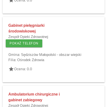
grade
Ocena: 0.0
Gabinet pielęgniarki
środowiskowej
Zespół Opieki Zdrowotnej
POKAŻ TELEFON
Gmina:
Sędziszów Małopolski - obszar wiejski
Filia:
Ośrodek Zdrowia
grade
Ocena: 0.0
Ambulatorium chirurgiczne i
gabinet zabiegowy
Zespół Opieki Zdrowotnej