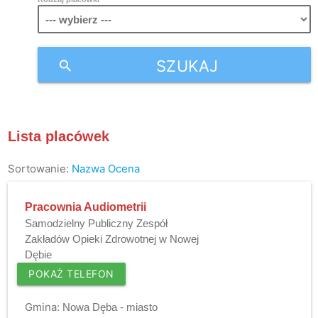
SZUKAJ
search
Lista placówek
Sortowanie:
Nazwa
Ocena
Pracownia Audiometrii
Samodzielny Publiczny Zespół
Zakładów Opieki Zdrowotnej w Nowej
Dębie
POKAŻ TELEFON
Gmina:
Nowa Dęba - miasto