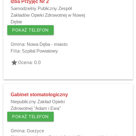
Izba Przyjęć Nr 2
Samodzielny Publiczny Zespół
Zakładów Opieki Zdrowotnej w Nowej
Dębie
POKAŻ TELEFON
Gmina:
Nowa Dęba - miasto
Filia:
Szpital Powiatowy
grade
Ocena: 0.0
Gabinet stomatologiczny
Niepubliczny Zakład Opieki
Zdrowotnej "Adam i Ewa"
POKAŻ TELEFON
Gmina:
Gorzyce