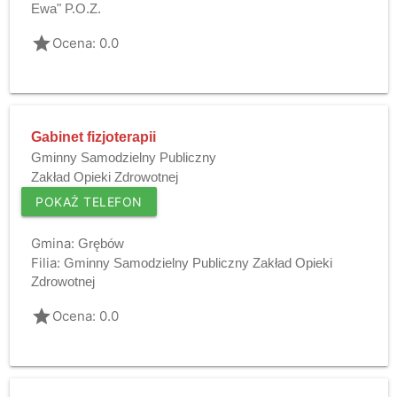
Ewa" P.O.Z.
grade
Ocena: 0.0
Gabinet fizjoterapii
Gminny Samodzielny Publiczny
Zakład Opieki Zdrowotnej
POKAŻ TELEFON
Gmina:
Grębów
Filia:
Gminny Samodzielny Publiczny Zakład Opieki
Zdrowotnej
grade
Ocena: 0.0