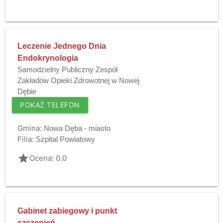
Leczenie Jednego Dnia
Endokrynologia
Samodzielny Publiczny Zespół
Zakładów Opieki Zdrowotnej w Nowej
Dębie
POKAŻ TELEFON
Gmina:
Nowa Dęba - miasto
Filia:
Szpital Powiatowy
grade
Ocena: 0.0
Gabinet zabiegowy i punkt
szczepień