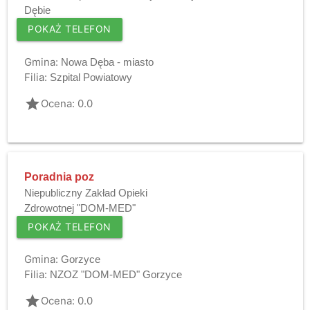
Dębie
POKAŻ TELEFON
Gmina:
Nowa Dęba - miasto
Filia:
Szpital Powiatowy
grade
Ocena: 0.0
Poradnia poz
Niepubliczny Zakład Opieki
Zdrowotnej "DOM-MED"
POKAŻ TELEFON
Gmina:
Gorzyce
Filia:
NZOZ "DOM-MED" Gorzyce
grade
Ocena: 0.0