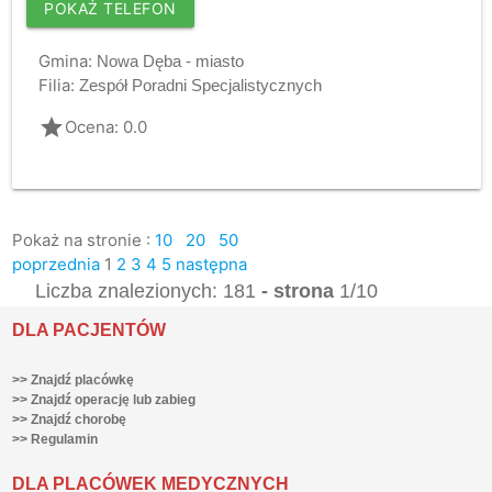
POKAŻ TELEFON
Gmina:
Nowa Dęba - miasto
Filia:
Zespół Poradni Specjalistycznych
grade
Ocena: 0.0
Pokaż na stronie :
10
20
50
poprzednia
1
2
3
4
5
następna
Liczba znalezionych: 181
- strona
1/10
DLA PACJENTÓW
>> Znajdź placówkę
>> Znajdź operację lub zabieg
>> Znajdź chorobę
>> Regulamin
DLA PLACÓWEK MEDYCZNYCH