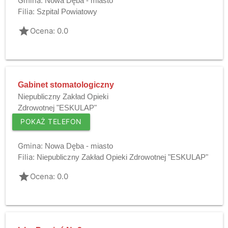
Gmina:
Nowa Dęba - miasto
Filia:
Szpital Powiatowy
grade
Ocena: 0.0
Gabinet stomatologiczny
Niepubliczny Zakład Opieki
Zdrowotnej "ESKULAP"
POKAŻ TELEFON
Gmina:
Nowa Dęba - miasto
Filia:
Niepubliczny Zakład Opieki Zdrowotnej "ESKULAP"
grade
Ocena: 0.0