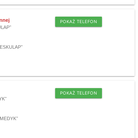
nnej
POKAŻ TELEFON
KULAP"
j "ESKULAP"
POKAŻ TELEFON
YK"
j "MEDYK"