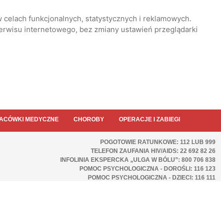
 celach funkcjonalnych, statystycznych i reklamowych.
serwisu internetowego, bez zmiany ustawień przeglądarki
ACÓWKI MEDYCZNE
CHOROBY
OPERACJE I ZABIEGI
POGOTOWIE RATUNKOWE: 112 LUB 999
TELEFON ZAUFANIA HIV/AIDS: 22 692 82 26
INFOLINIA EKSPERCKA „ULGA W BÓLU”: 800 706 838
POMOC PSYCHOLOGICZNA - DOROŚLI: 116 123
POMOC PSYCHOLOGICZNA - DZIECI: 116 111