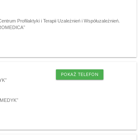
entrum Profilaktyki i Terapii Uzależnień i Współuzależnień.
"PROMEDICA"
POKAŻ TELEFON
YK"
j "MEDYK"