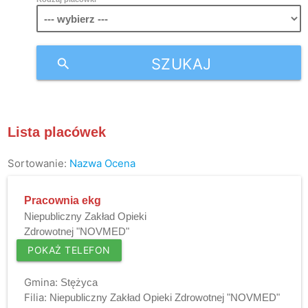
SZUKAJ
search
Lista placówek
Sortowanie:
Nazwa
Ocena
Pracownia ekg
Niepubliczny Zakład Opieki
Zdrowotnej "NOVMED"
POKAŻ TELEFON
Gmina:
Stężyca
Filia:
Niepubliczny Zakład Opieki Zdrowotnej "NOVMED"