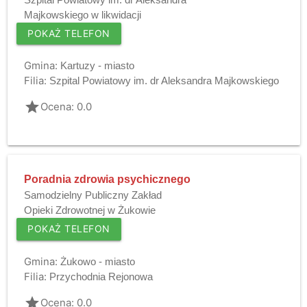
Majkowskiego w likwidacji
POKAŻ TELEFON
Gmina:
Kartuzy - miasto
Filia:
Szpital Powiatowy im. dr Aleksandra Majkowskiego
grade
Ocena: 0.0
Poradnia zdrowia psychicznego
Samodzielny Publiczny Zakład
Opieki Zdrowotnej w Żukowie
POKAŻ TELEFON
Gmina:
Żukowo - miasto
Filia:
Przychodnia Rejonowa
grade
Ocena: 0.0