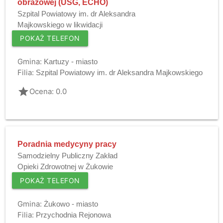
obrazowej (USG, ECHO)
Szpital Powiatowy im. dr Aleksandra
Majkowskiego w likwidacji
POKAŻ TELEFON
Gmina:
Kartuzy - miasto
Filia:
Szpital Powiatowy im. dr Aleksandra Majkowskiego
grade
Ocena: 0.0
Poradnia medycyny pracy
Samodzielny Publiczny Zakład
Opieki Zdrowotnej w Żukowie
POKAŻ TELEFON
Gmina:
Żukowo - miasto
Filia:
Przychodnia Rejonowa