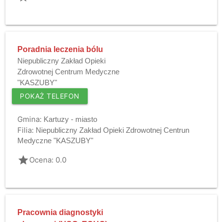
Poradnia leczenia bólu
Niepubliczny Zakład Opieki
Zdrowotnej Centrum Medyczne
"KASZUBY"
POKAŻ TELEFON
Gmina:
Kartuzy - miasto
Filia:
Niepubliczny Zakład Opieki Zdrowotnej Centrun
Medyczne "KASZUBY"
grade
Ocena: 0.0
Pracownia diagnostyki