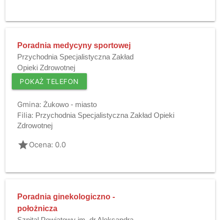
Poradnia medycyny sportowej
Przychodnia Specjalistyczna Zakład
Opieki Zdrowotnej
POKAŻ TELEFON
Gmina:
Żukowo - miasto
Filia:
Przychodnia Specjalistyczna Zakład Opieki
Zdrowotnej
grade
Ocena: 0.0
Poradnia ginekologiczno -
położnicza
Szpital Powiatowy im. dr Aleksandra