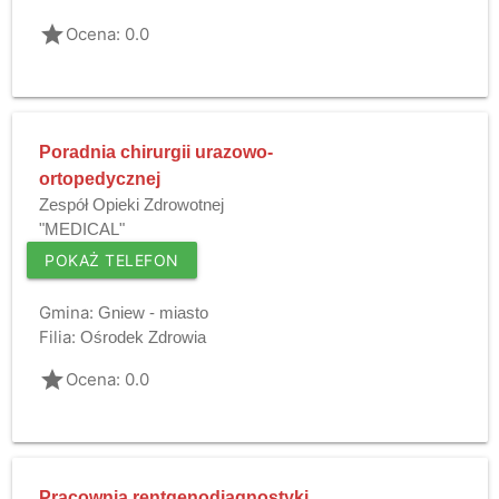
grade
Ocena: 0.0
Poradnia chirurgii urazowo-
ortopedycznej
Zespół Opieki Zdrowotnej
"MEDICAL"
POKAŻ TELEFON
Gmina:
Gniew - miasto
Filia:
Ośrodek Zdrowia
grade
Ocena: 0.0
Pracownia rentgenodiagnostyki