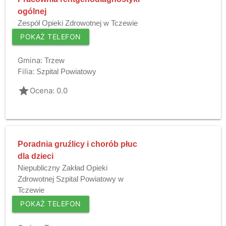
ogólnej
Zespół Opieki Zdrowotnej w Tczewie
POKAŻ TELEFON
Gmina:
Trzew
Filia:
Szpital Powiatowy
grade
Ocena: 0.0
Poradnia gruźlicy i chorób płuc
dla dzieci
Niepubliczny Zakład Opieki
Zdrowotnej Szpital Powiatowy w
Tczewie
POKAŻ TELEFON