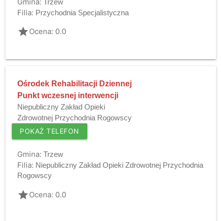
Gmina:
Trzew
Filia:
Przychodnia Specjalistyczna
grade
Ocena: 0.0
Ośrodek Rehabilitacji Dziennej
Punkt wczesnej interwencji
Niepubliczny Zakład Opieki
Zdrowotnej Przychodnia Rogowscy
POKAŻ TELEFON
Gmina:
Trzew
Filia:
Niepubliczny Zakład Opieki Zdrowotnej Przychodnia
Rogowscy
grade
Ocena: 0.0