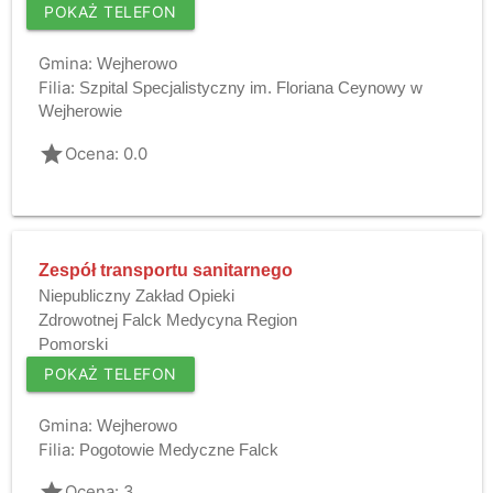
POKAŻ TELEFON
Gmina:
Wejherowo
Filia:
Szpital Specjalistyczny im. Floriana Ceynowy w
Wejherowie
grade
Ocena: 0.0
Zespół transportu sanitarnego
Niepubliczny Zakład Opieki
Zdrowotnej Falck Medycyna Region
Pomorski
POKAŻ TELEFON
Gmina:
Wejherowo
Filia:
Pogotowie Medyczne Falck
grade
Ocena: 3