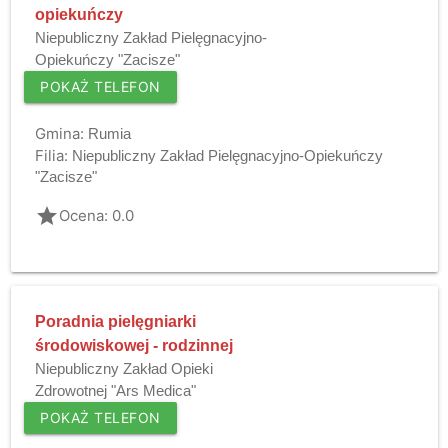
opiekuńczy
Niepubliczny Zakład Pielęgnacyjno-
Opiekuńczy "Zacisze"
POKAŻ TELEFON
Gmina:
Rumia
Filia:
Niepubliczny Zakład Pielęgnacyjno-Opiekuńczy
"Zacisze"
grade
Ocena: 0.0
Poradnia pielęgniarki
środowiskowej - rodzinnej
Niepubliczny Zakład Opieki
Zdrowotnej "Ars Medica"
POKAŻ TELEFON