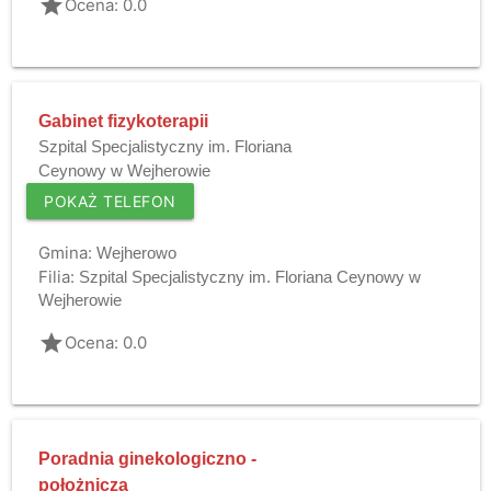
grade
Ocena: 0.0
Gabinet fizykoterapii
Szpital Specjalistyczny im. Floriana
Ceynowy w Wejherowie
POKAŻ TELEFON
Gmina:
Wejherowo
Filia:
Szpital Specjalistyczny im. Floriana Ceynowy w
Wejherowie
grade
Ocena: 0.0
Poradnia ginekologiczno -
położnicza