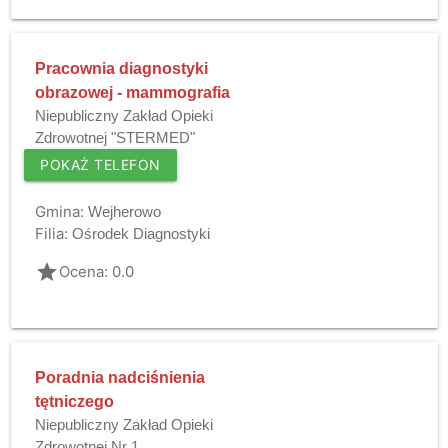
Pracownia diagnostyki
obrazowej - mammografia
Niepubliczny Zakład Opieki
Zdrowotnej "STERMED"
POKAŻ TELEFON
Gmina:
Wejherowo
Filia:
Ośrodek Diagnostyki
grade
Ocena: 0.0
Poradnia nadciśnienia
tętniczego
Niepubliczny Zakład Opieki
Zdrowotnej Nr 1