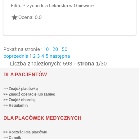
Filia:
Przychodnia Lekarska w Gniewinie
grade
Ocena: 0.0
Pokaż na stronie :
10
20
50
poprzednia
1
2
3
4
5
następna
Liczba znalezionych: 593
- strona
1/30
DLA PACJENTÓW
>> Znajdź placówkę
>> Znajdź operację lub zabieg
>> Znajdź chorobę
>> Regulamin
DLA PLACÓWEK MEDYCZNYCH
>> Korzyści dla placówki
>> Cennik