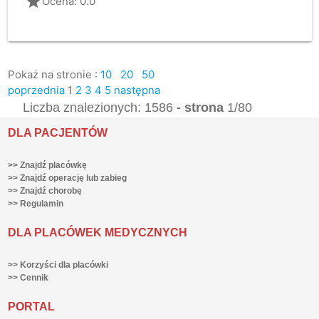
grade
Ocena: 0.0
Pokaż na stronie :
10
20
50
poprzednia
1
2
3
4
5
następna
Liczba znalezionych: 1586
- strona
1/80
DLA PACJENTÓW
>> Znajdź placówkę
>> Znajdź operację lub zabieg
>> Znajdź chorobę
>> Regulamin
DLA PLACÓWEK MEDYCZNYCH
>> Korzyści dla placówki
>> Cennik
PORTAL