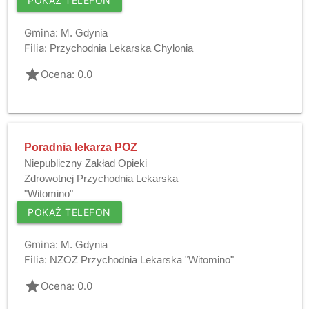
POKAŻ TELEFON
Gmina:
M. Gdynia
Filia:
Przychodnia Lekarska Chylonia
grade
Ocena: 0.0
Poradnia lekarza POZ
Niepubliczny Zakład Opieki
Zdrowotnej Przychodnia Lekarska
"Witomino"
POKAŻ TELEFON
Gmina:
M. Gdynia
Filia:
NZOZ Przychodnia Lekarska "Witomino"
grade
Ocena: 0.0