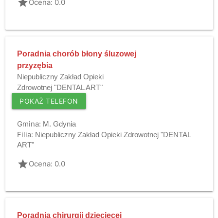
grade
Ocena: 0.0
Poradnia chorób błony śluzowej
przyzębia
Niepubliczny Zakład Opieki
Zdrowotnej "DENTAL ART"
POKAŻ TELEFON
Gmina:
M. Gdynia
Filia:
Niepubliczny Zakład Opieki Zdrowotnej "DENTAL
ART"
grade
Ocena: 0.0
Poradnia chirurgii dziecięcej