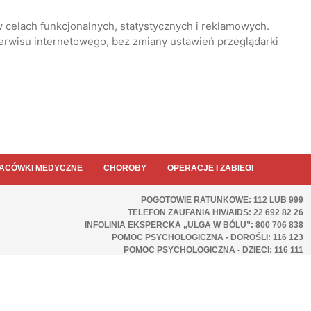
 celach funkcjonalnych, statystycznych i reklamowych.
serwisu internetowego, bez zmiany ustawień przeglądarki
ACÓWKI MEDYCZNE
CHOROBY
OPERACJE I ZABIEGI
POGOTOWIE RATUNKOWE: 112 LUB 999
TELEFON ZAUFANIA HIV/AIDS: 22 692 82 26
INFOLINIA EKSPERCKA „ULGA W BÓLU”: 800 706 838
POMOC PSYCHOLOGICZNA - DOROŚLI: 116 123
POMOC PSYCHOLOGICZNA - DZIECI: 116 111