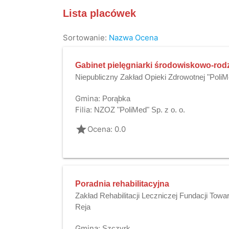
Lista placówek
Sortowanie:
Nazwa
Ocena
Gabinet pielęgniarki środowiskowo-rod
Niepubliczny Zakład Opieki Zdrowotnej "PoliMe
Gmina:
Porąbka
Filia:
NZOZ "PoliMed" Sp. z o. o.
grade
Ocena: 0.0
Poradnia rehabilitacyjna
Zakład Rehabilitacji Leczniczej Fundacji Tow
Reja
Gmina:
Szczyrk