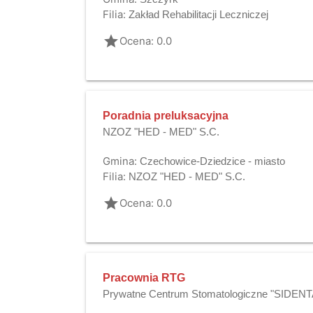
Filia:
Zakład Rehabilitacji Leczniczej
grade
Ocena: 0.0
Poradnia preluksacyjna
NZOZ "HED - MED" S.C.
Gmina:
Czechowice-Dziedzice - miasto
Filia:
NZOZ "HED - MED" S.C.
grade
Ocena: 0.0
Pracownia RTG
Prywatne Centrum Stomatologiczne "SIDENTAL"