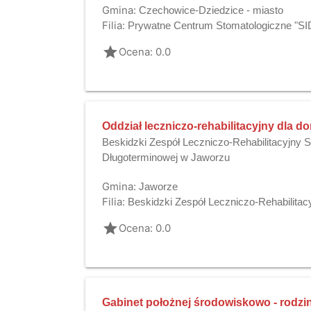
Gmina:
Czechowice-Dziedzice - miasto
Filia:
Prywatne Centrum Stomatologiczne "SID
grade
Ocena: 0.0
Oddział leczniczo-rehabilitacyjny dla d
Beskidzki Zespół Leczniczo-Rehabilitacyjny S
Długoterminowej w Jaworzu
Gmina:
Jaworze
Filia:
Beskidzki Zespół Leczniczo-Rehabilitac
grade
Ocena: 0.0
Gabinet położnej środowiskowo - rodzi