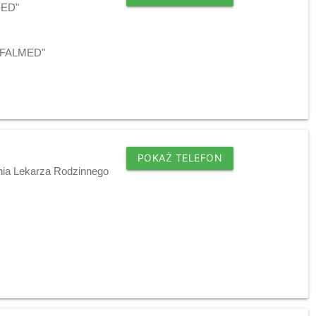
MED"
j "FALMED"
POKAŻ TELEFON
dnia Lekarza Rodzinnego