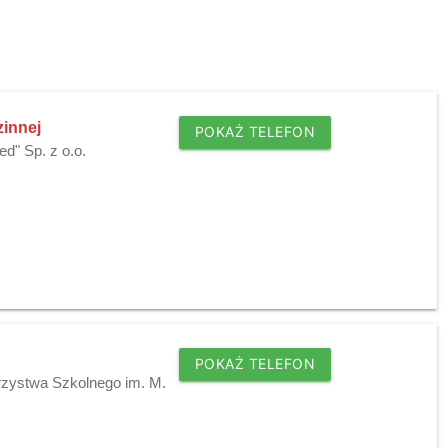
zinnej
POKAŻ TELEFON
d" Sp. z o.o.
POKAŻ TELEFON
arzystwa Szkolnego im. M.