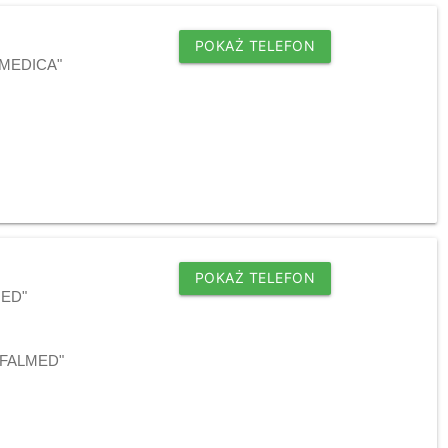
POKAŻ TELEFON
B-MEDICA"
POKAŻ TELEFON
MED"
j "FALMED"