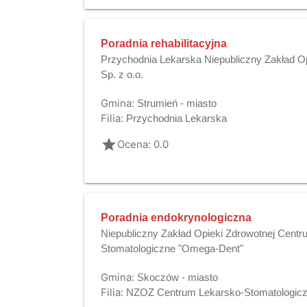
Poradnia rehabilitacyjna
Przychodnia Lekarska Niepubliczny Zakład Op
Sp. z o.o.
Gmina:
Strumień - miasto
Filia:
Przychodnia Lekarska
grade
Ocena: 0.0
Poradnia endokrynologiczna
Niepubliczny Zakład Opieki Zdrowotnej Cent
Stomatologiczne "Omega-Dent"
Gmina:
Skoczów - miasto
Filia:
NZOZ Centrum Lekarsko-Stomatologi