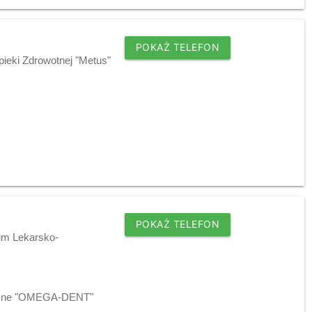
POKAŻ TELEFON
ieki Zdrowotnej "Metus"
POKAŻ TELEFON
rum Lekarsko-
czne "OMEGA-DENT"