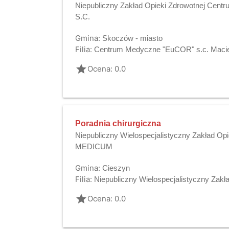
Niepubliczny Zakład Opieki Zdrowotnej Cen
S.C.
Gmina:
Skoczów - miasto
Filia:
Centrum Medyczne "EuCOR" s.c. Maciej
grade
Ocena: 0.0
Poradnia chirurgiczna
Niepubliczny Wielospecjalistyczny Zakład O
MEDICUM
Gmina:
Cieszyn
Filia:
Niepubliczny Wielospecjalistyczny Za
grade
Ocena: 0.0