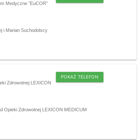
trum Medyczne "EuCOR"
 i Marian Suchodolscy
POKAŻ TELEFON
pieki Zdrowotnej LEXICON
kład Opieki Zdrowotnej LEXICON MEDICUM