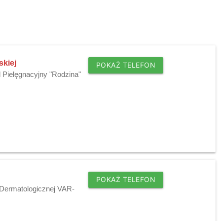
skiej
POKAŻ TELEFON
d Pielęgnacyjny "Rodzina"
POKAŻ TELEFON
i Dermatologicznej VAR-