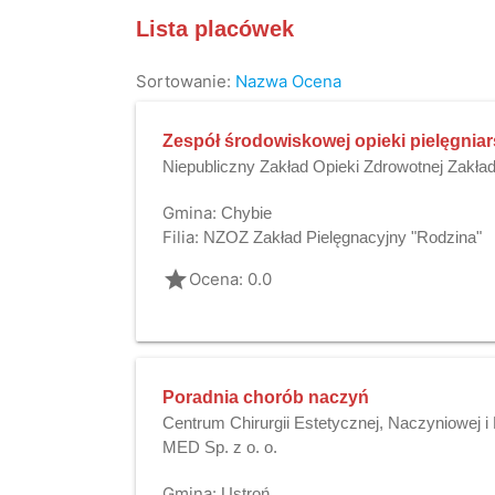
Lista placówek
Sortowanie:
Nazwa
Ocena
Zespół środowiskowej opieki pielęgniar
Niepubliczny Zakład Opieki Zdrowotnej Zakła
Gmina:
Chybie
Filia:
NZOZ Zakład Pielęgnacyjny "Rodzina"
grade
Ocena: 0.0
Poradnia chorób naczyń
Centrum Chirurgii Estetycznej, Naczyniowej 
MED Sp. z o. o.
Gmina:
Ustroń