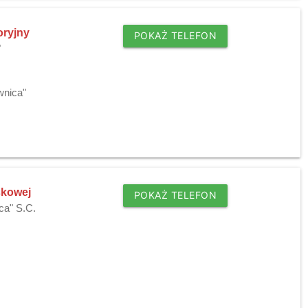
oryjny
POKAŻ TELEFON
"
wnica"
skowej
POKAŻ TELEFON
ca" S.C.