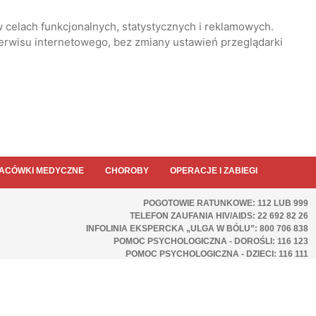
 celach funkcjonalnych, statystycznych i reklamowych.
serwisu internetowego, bez zmiany ustawień przeglądarki
ACÓWKI MEDYCZNE
CHOROBY
OPERACJE I ZABIEGI
POGOTOWIE RATUNKOWE: 112 LUB 999
TELEFON ZAUFANIA HIV/AIDS: 22 692 82 26
INFOLINIA EKSPERCKA „ULGA W BÓLU”: 800 706 838
POMOC PSYCHOLOGICZNA - DOROŚLI: 116 123
POMOC PSYCHOLOGICZNA - DZIECI: 116 111