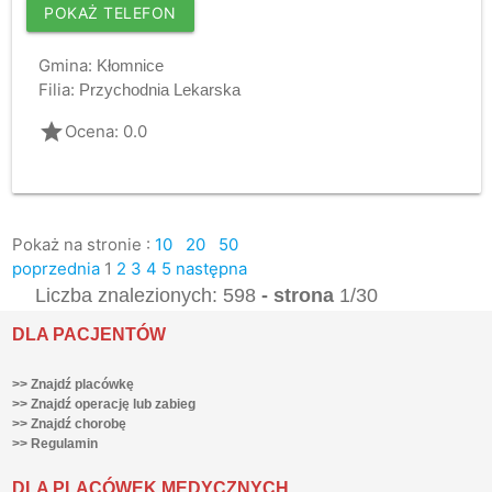
POKAŻ TELEFON
Gmina:
Kłomnice
Filia:
Przychodnia Lekarska
grade
Ocena: 0.0
Pokaż na stronie :
10
20
50
poprzednia
1
2
3
4
5
następna
Liczba znalezionych: 598
- strona
1/30
DLA PACJENTÓW
>> Znajdź placówkę
>> Znajdź operację lub zabieg
>> Znajdź chorobę
>> Regulamin
DLA PLACÓWEK MEDYCZNYCH