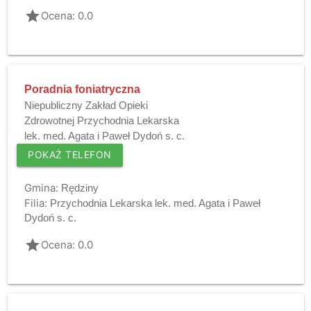
grade
Ocena: 0.0
Poradnia foniatryczna
Niepubliczny Zakład Opieki
Zdrowotnej Przychodnia Lekarska
lek. med. Agata i Paweł Dydoń s. c.
POKAŻ TELEFON
Gmina:
Rędziny
Filia:
Przychodnia Lekarska lek. med. Agata i Paweł
Dydoń s. c.
grade
Ocena: 0.0