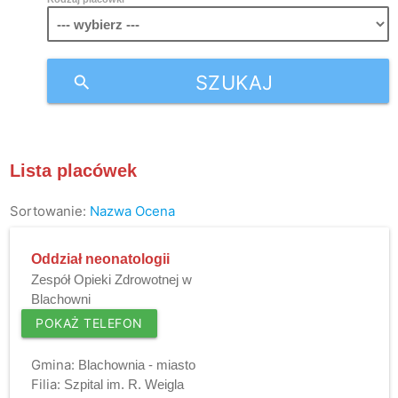
SZUKAJ
search
Lista placówek
Sortowanie:
Nazwa
Ocena
Oddział neonatologii
Zespół Opieki Zdrowotnej w
Blachowni
POKAŻ TELEFON
Gmina:
Blachownia - miasto
Filia:
Szpital im. R. Weigla