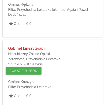
Gmina:
Rędziny
Filia:
Przychodnia Lekarska lek. med. Agata i Paweł
Dydoń s. c.
grade
Ocena: 0.0
Gabinet kinezyterapii
Niepubliczny Zakład Opieki
Zdrowotnej Przychodnia Lekarska
Sp. z o.o. w Kruszynie
POKAŻ TELEFON
Gmina:
Kruszyna
Filia:
Przychodnia Lekarska
grade
Ocena: 0.0