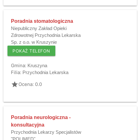
Poradnia stomatologiczna
Niepubliczny Zakład Opieki
Zdrowotnej Przychodnia Lekarska
Sp. z o.o. w Kruszynie
POKAŻ TELEFON
Gmina:
Kruszyna
Filia:
Przychodnia Lekarska
grade
Ocena: 0.0
Poradnia neurologiczna -
konsultacyjna
Przychodnia Lekarzy Specjalistów
"POLIMED"