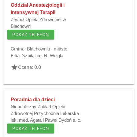
Oddział Anestezjologii i
Intensywnej Terapii
Zespół Opieki Zdrowotnej w
Blachowni
POKAŻ TELEFON
Gmina:
Blachownia - miasto
Filia:
Szpital im. R. Weigla
grade
Ocena: 0.0
Poradnia dla dzieci
Niepubliczny Zakład Opieki
Zdrowotnej Przychodnia Lekarska
lek. med. Agata i Paweł Dydoń s. c.
POKAŻ TELEFON