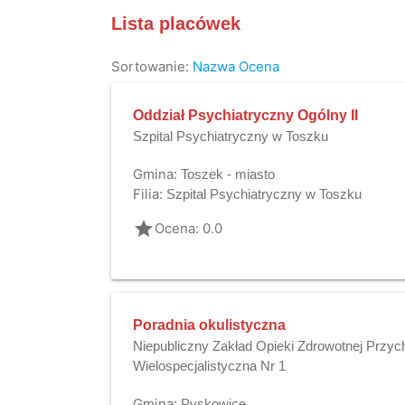
Lista placówek
Sortowanie:
Nazwa
Ocena
Oddział Psychiatryczny Ogólny II
Szpital Psychiatryczny w Toszku
Gmina:
Toszek - miasto
Filia:
Szpital Psychiatryczny w Toszku
grade
Ocena: 0.0
Poradnia okulistyczna
Niepubliczny Zakład Opieki Zdrowotnej Przyc
Wielospecjalistyczna Nr 1
Gmina:
Pyskowice