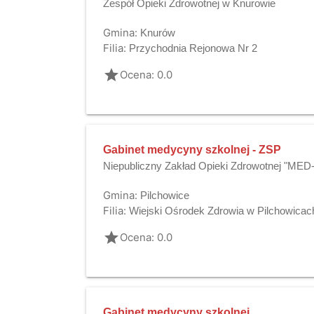
Zespół Opieki Zdrowotnej w Knurowie
Gmina:
Knurów
Filia:
Przychodnia Rejonowa Nr 2
grade
Ocena: 0.0
Gabinet medycyny szkolnej - ZSP
Niepubliczny Zakład Opieki Zdrowotnej "MED
Gmina:
Pilchowice
Filia:
Wiejski Ośrodek Zdrowia w Pilchowicac
grade
Ocena: 0.0
Gabinet medycyny szkolnej