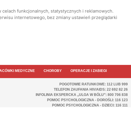
 celach funkcjonalnych, statystycznych i reklamowych.
serwisu internetowego, bez zmiany ustawień przeglądarki
ACÓWKI MEDYCZNE
CHOROBY
OPERACJE I ZABIEGI
POGOTOWIE RATUNKOWE: 112 LUB 999
TELEFON ZAUFANIA HIV/AIDS: 22 692 82 26
INFOLINIA EKSPERCKA „ULGA W BÓLU”: 800 706 838
POMOC PSYCHOLOGICZNA - DOROŚLI: 116 123
POMOC PSYCHOLOGICZNA - DZIECI: 116 111