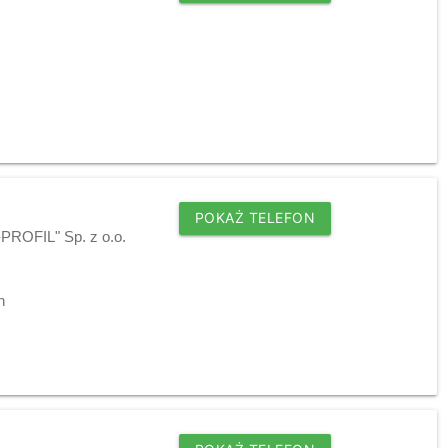
POKAŻ TELEFON
-PROFIL" Sp. z o.o.
h