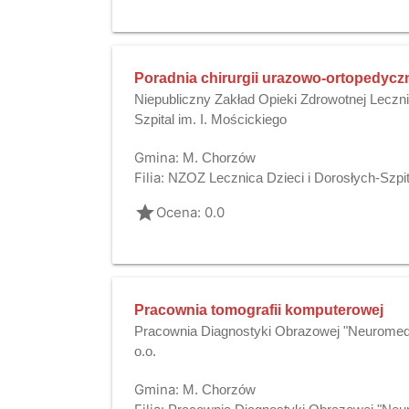
Poradnia chirurgii urazowo-ortopedyczn
Niepubliczny Zakład Opieki Zdrowotnej Leczni
Szpital im. I. Mościckiego
Gmina:
M. Chorzów
Filia:
NZOZ Lecznica Dzieci i Dorosłych-Szpita
grade
Ocena: 0.0
Pracownia tomografii komputerowej
Pracownia Diagnostyki Obrazowej "Neuromed 
o.o.
Gmina:
M. Chorzów