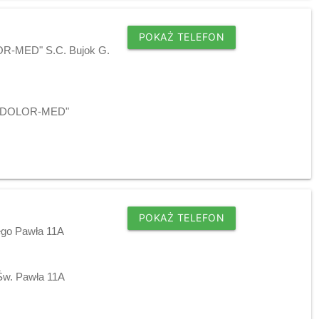
POKAŻ TELEFON
LOR-MED" S.C. Bujok G.
ej "DOLOR-MED"
POKAŻ TELEFON
ego Pawła 11A
 Św. Pawła 11A