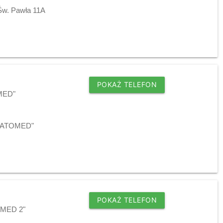
 Św. Pawła 11A
POKAŻ TELEFON
OMED"
j "ATOMED"
POKAŻ TELEFON
O-MED 2"