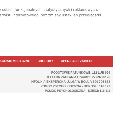
 celach funkcjonalnych, statystycznych i reklamowych.
serwisu internetowego, bez zmiany ustawień przeglądarki
ACÓWKI MEDYCZNE
CHOROBY
OPERACJE I ZABIEGI
POGOTOWIE RATUNKOWE: 112 LUB 999
TELEFON ZAUFANIA HIV/AIDS: 22 692 82 26
INFOLINIA EKSPERCKA „ULGA W BÓLU”: 800 706 838
POMOC PSYCHOLOGICZNA - DOROŚLI: 116 123
POMOC PSYCHOLOGICZNA - DZIECI: 116 111