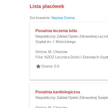
Lista placówek
Sortowanie:
Nazwa
Ocena
Poradnia leczenia bólu
Niepubliczny Zakład Opieki Zdrowotnej Leczni
Szpital im. I. Mościckiego
Gmina:
M. Chorzów
Filia:
NZOZ Lecznica Dzieci i Dorosłych-Szpita
grade
Ocena: 0.0
Poradnia kardiologiczna
Niepubliczny Zakład Opieki Zdrowotnej Święt
Gmina:
M. Chorzów