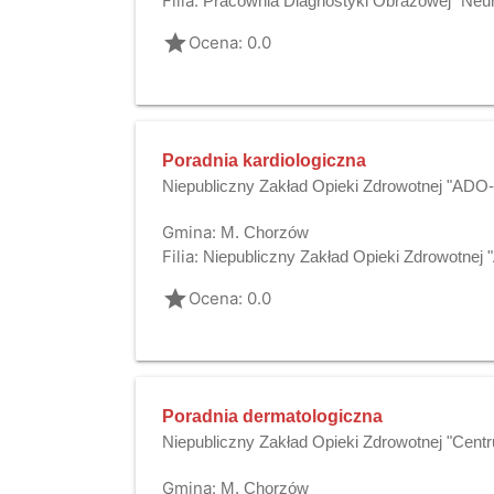
Filia:
Pracownia Diagnostyki Obrazowej "Neur
grade
Ocena: 0.0
Poradnia kardiologiczna
Niepubliczny Zakład Opieki Zdrowotnej "AD
Gmina:
M. Chorzów
Filia:
Niepubliczny Zakład Opieki Zdrowotne
grade
Ocena: 0.0
Poradnia dermatologiczna
Niepubliczny Zakład Opieki Zdrowotnej "Cent
Gmina:
M. Chorzów