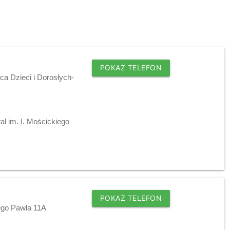
POKAŻ TELEFON
ca Dzieci i Dorosłych-
l im. I. Mościckiego
POKAŻ TELEFON
ego Pawła 11A