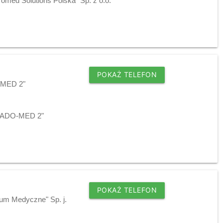
omed Solutions Polska" Sp. z o.o.
POKAŻ TELEFON
O-MED 2"
j "ADO-MED 2"
POKAŻ TELEFON
rum Medyczne" Sp. j.