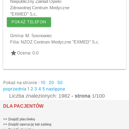
Niepubliczny Zakład Opieki
Zdrowotnej Centrum Medyczne
"EXMED" S.c.
POKAŻ TELEFON
Gmina:
M. Sosnowiec
Filia:
NZOZ Centrum Medyczne "EXMED" S.c.
grade
Ocena: 0.0
Pokaż na stronie :
10
20
50
poprzednia
1
2
3
4
5
następna
Liczba znalezionych: 1982
- strona
1/100
DLA PACJENTÓW
>> Znajdź placówkę
>> Znajdź operację lub zabieg