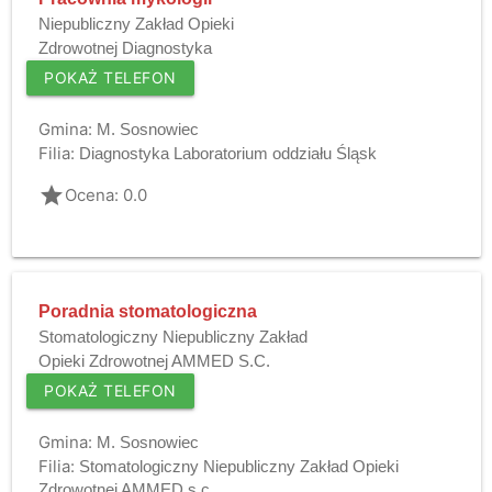
Niepubliczny Zakład Opieki
Zdrowotnej Diagnostyka
POKAŻ TELEFON
Gmina:
M. Sosnowiec
Filia:
Diagnostyka Laboratorium oddziału Śląsk
grade
Ocena: 0.0
Poradnia stomatologiczna
Stomatologiczny Niepubliczny Zakład
Opieki Zdrowotnej AMMED S.C.
POKAŻ TELEFON
Gmina:
M. Sosnowiec
Filia:
Stomatologiczny Niepubliczny Zakład Opieki
Zdrowotnej AMMED s.c.