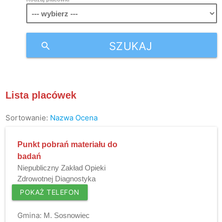
SZUKAJ
search
Lista placówek
Sortowanie:
Nazwa
Ocena
Punkt pobrań materiału do
badań
Niepubliczny Zakład Opieki
Zdrowotnej Diagnostyka
POKAŻ TELEFON
Gmina:
M. Sosnowiec