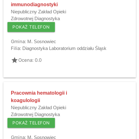
immunodiagnostyki
Niepubliczny Zakład Opieki
Zdrowotnej Diagnostyka
POKAŻ TELEFON
Gmina:
M. Sosnowiec
Filia:
Diagnostyka Laboratorium oddziału Śląsk
grade
Ocena: 0.0
Pracownia hematologii i
koagulologii
Niepubliczny Zakład Opieki
Zdrowotnej Diagnostyka
POKAŻ TELEFON
Gmina:
M. Sosnowiec