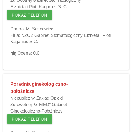
Zdrowotnej Gabinet Stomatologiczny
Elżbieta i Piotr Kaganiec S. C.
POKAŻ TELEFON
Gmina:
M. Sosnowiec
Filia:
NZOZ Gabinet Stomatologiczny Elżbieta i Piotr
Kaganiec S.C.
grade
Ocena: 0.0
Poradnia ginekologiczno-
położnicza
Niepubliczny Zakład Opieki
Zdrowotnej "G-MED" Gabinet
Ginekologiczno-Położniczy
POKAŻ TELEFON