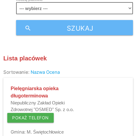
SZUKAJ
search
Lista placówek
Sortowanie:
Nazwa
Ocena
Pielęgniarska opieka
długoterminowa
Niepubliczny Zakład Opieki
Zdrowotnej "OSMED" Sp. z o.o.
POKAŻ TELEFON
Gmina:
M. Świętochłowice