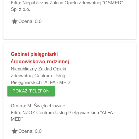
Filia:
Niepubliczny Zakład Opieki Zdrowotnej "OSMED"
Sp. z o.o.
grade
Ocena: 0.0
Gabinet pielęgniarki
środowiskowo-rodzinnej
Niepubliczny Zakład Opieki
Zdrowotnej Centrum Usług
Pielęgniarskich "ALFA - MED"
POKAŻ TELEFON
Gmina:
M. Świętochłowice
Filia:
NZOZ Centrum Usług Pielęgniarskich "ALFA -
MED"
grade
Ocena: 0.0