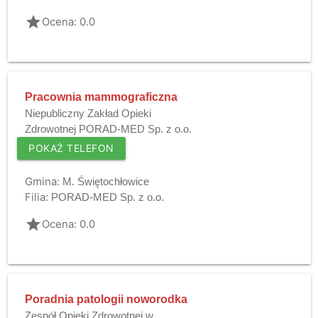
grade
Ocena: 0.0
Pracownia mammograficzna
Niepubliczny Zakład Opieki
Zdrowotnej PORAD-MED Sp. z o.o.
POKAŻ TELEFON
Gmina:
M. Świętochłowice
Filia:
PORAD-MED Sp. z o.o.
grade
Ocena: 0.0
Poradnia patologii noworodka
Zespół Opieki Zdrowotnej w