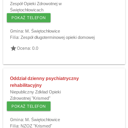
Zespół Opieki Zdrowotnej w
Świętochłowicach
POKAŻ TELEFON
Gmina:
M. Świętochłowice
Filia:
Zespół długoterminowej opieki domowej
grade
Ocena: 0.0
Oddział dzienny psychiatryczny
rehabilitacyjny
Niepubliczny Zdkład Opieki
Zdrowotnej "Krismed"
POKAŻ TELEFON
Gmina:
M. Świętochłowice
Filia:
NZOZ "Krismed"