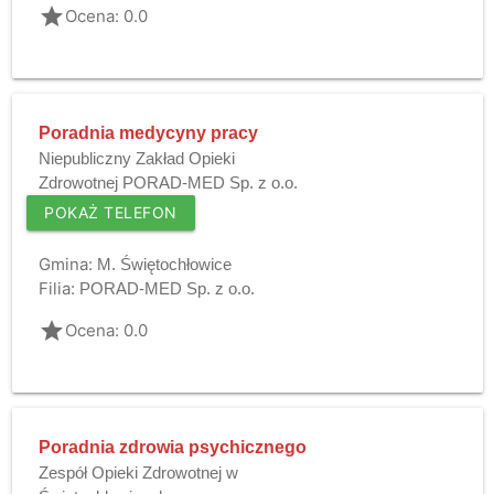
grade
Ocena: 0.0
Poradnia medycyny pracy
Niepubliczny Zakład Opieki
Zdrowotnej PORAD-MED Sp. z o.o.
POKAŻ TELEFON
Gmina:
M. Świętochłowice
Filia:
PORAD-MED Sp. z o.o.
grade
Ocena: 0.0
Poradnia zdrowia psychicznego
Zespół Opieki Zdrowotnej w