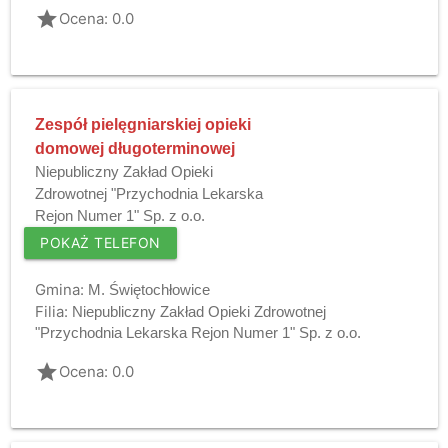
grade
Ocena: 0.0
Zespół pielęgniarskiej opieki
domowej długoterminowej
Niepubliczny Zakład Opieki
Zdrowotnej "Przychodnia Lekarska
Rejon Numer 1" Sp. z o.o.
POKAŻ TELEFON
Gmina:
M. Świętochłowice
Filia:
Niepubliczny Zakład Opieki Zdrowotnej
"Przychodnia Lekarska Rejon Numer 1" Sp. z o.o.
grade
Ocena: 0.0