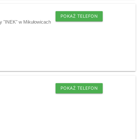
POKAŻ TELEFON
zy "INEK" w Mikułowicach
POKAŻ TELEFON