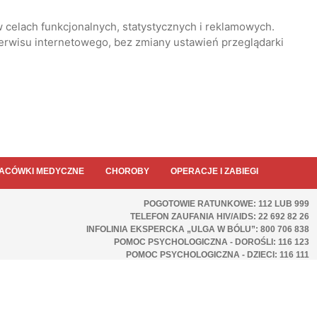
 celach funkcjonalnych, statystycznych i reklamowych.
serwisu internetowego, bez zmiany ustawień przeglądarki
ACÓWKI MEDYCZNE
CHOROBY
OPERACJE I ZABIEGI
POGOTOWIE RATUNKOWE: 112 LUB 999
TELEFON ZAUFANIA HIV/AIDS: 22 692 82 26
INFOLINIA EKSPERCKA „ULGA W BÓLU”: 800 706 838
POMOC PSYCHOLOGICZNA - DOROŚLI: 116 123
POMOC PSYCHOLOGICZNA - DZIECI: 116 111