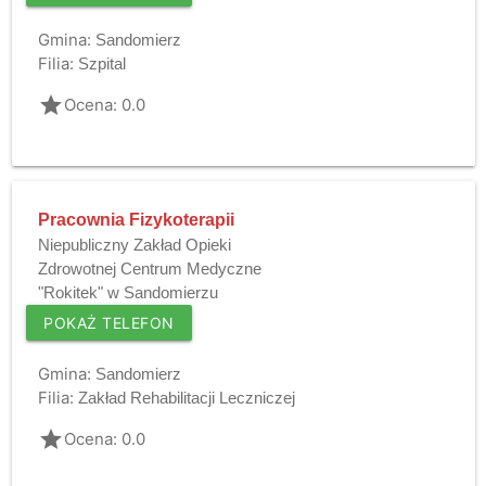
Gmina:
Sandomierz
Filia:
Szpital
grade
Ocena: 0.0
Pracownia Fizykoterapii
Niepubliczny Zakład Opieki
Zdrowotnej Centrum Medyczne
"Rokitek" w Sandomierzu
POKAŻ TELEFON
Gmina:
Sandomierz
Filia:
Zakład Rehabilitacji Leczniczej
grade
Ocena: 0.0