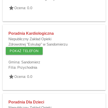
grade
Ocena: 0.0
Poradnia Kardiologiczna
Niepubliczny Zakład Opieki
Zdrowotnej "Eskulap" w Sandomierzu
POKAŻ TELEFON
Gmina:
Sandomierz
Filia:
Przychodnia
grade
Ocena: 0.0
Poradnia Dla Dzieci
Niepubliczny Zakład Opieki