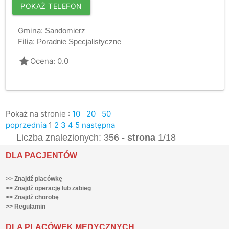
POKAŻ TELEFON
Gmina:
Sandomierz
Filia:
Poradnie Specjalistyczne
grade
Ocena: 0.0
Pokaż na stronie :
10
20
50
poprzednia
1
2
3
4
5
następna
Liczba znalezionych: 356
- strona
1/18
DLA PACJENTÓW
>> Znajdź placówkę
>> Znajdź operację lub zabieg
>> Znajdź chorobę
>> Regulamin
DLA PLACÓWEK MEDYCZNYCH