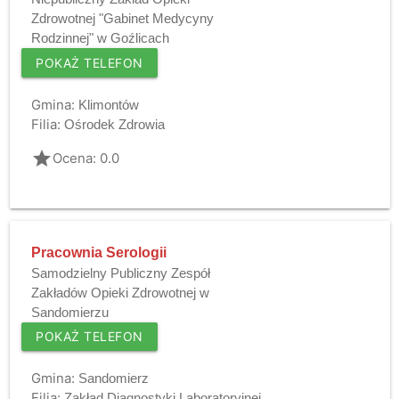
Zdrowotnej "Gabinet Medycyny
Rodzinnej" w Goźlicach
POKAŻ TELEFON
Gmina:
Klimontów
Filia:
Ośrodek Zdrowia
grade
Ocena: 0.0
Pracownia Serologii
Samodzielny Publiczny Zespół
Zakładów Opieki Zdrowotnej w
Sandomierzu
POKAŻ TELEFON
Gmina:
Sandomierz
Filia:
Zakład Diagnostyki Laboratoryjnej