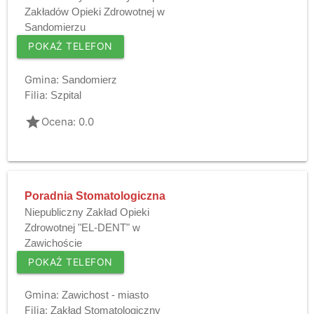
Zakładów Opieki Zdrowotnej w
Sandomierzu
POKAŻ TELEFON
Gmina:
Sandomierz
Filia:
Szpital
grade
Ocena: 0.0
Poradnia Stomatologiczna
Niepubliczny Zakład Opieki
Zdrowotnej "EL-DENT" w
Zawichoście
POKAŻ TELEFON
Gmina:
Zawichost - miasto
Filia:
Zakład Stomatologiczny