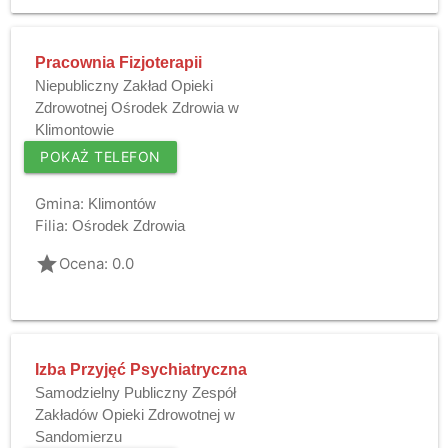
Pracownia Fizjoterapii
Niepubliczny Zakład Opieki
Zdrowotnej Ośrodek Zdrowia w
Klimontowie
POKAŻ TELEFON
Gmina:
Klimontów
Filia:
Ośrodek Zdrowia
grade
Ocena: 0.0
Izba Przyjęć Psychiatryczna
Samodzielny Publiczny Zespół
Zakładów Opieki Zdrowotnej w
Sandomierzu