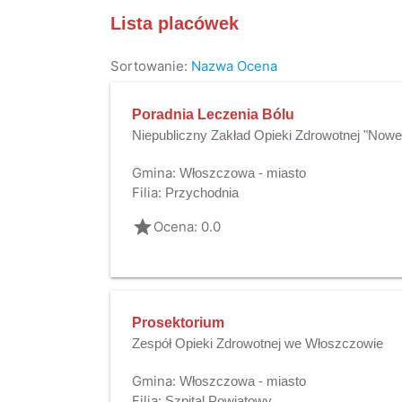
Lista placówek
Sortowanie:
Nazwa
Ocena
Poradnia Leczenia Bólu
Niepubliczny Zakład Opieki Zdrowotnej "Now
Gmina:
Włoszczowa - miasto
Filia:
Przychodnia
grade
Ocena: 0.0
Prosektorium
Zespół Opieki Zdrowotnej we Włoszczowie
Gmina:
Włoszczowa - miasto
Filia:
Szpital Powiatowy