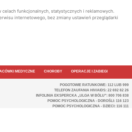
 celach funkcjonalnych, statystycznych i reklamowych.
serwisu internetowego, bez zmiany ustawień przeglądarki
ACÓWKI MEDYCZNE
CHOROBY
OPERACJE I ZABIEGI
POGOTOWIE RATUNKOWE: 112 LUB 999
TELEFON ZAUFANIA HIV/AIDS: 22 692 82 26
INFOLINIA EKSPERCKA „ULGA W BÓLU”: 800 706 838
POMOC PSYCHOLOGICZNA - DOROŚLI: 116 123
POMOC PSYCHOLOGICZNA - DZIECI: 116 111