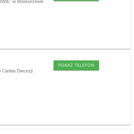
ROWIE" w Moskorzewie
POKAŻ TELEFON
Caritas Diecezji