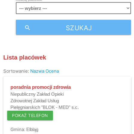
SZUKAJ
search
Lista placówek
Sortowanie:
Nazwa
Ocena
poradnia promocji zdrowia
Niepubliczny Zakład Opieki
Zdrowotnej Zakład Usług
Pielęgniarskich "BLOK - MED" s.c.
POKAŻ TELEFON
Gmina:
Elbląg