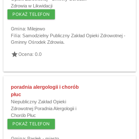
Zdrowia w Likwidacji
POKAŻ TELEFON
Gmina:
Milejewo
Filia:
Samodzielny Publiczny Zakład Opieki Zdrowotnej -
Gminny Ośrodek Zdrowia.
grade
Ocena: 0.0
poradnia alergologii i chorób
płuc
Niepubliczny Zakład Opieki
Zdrowotnej Poradnia Alergologii i
Chorób Płuc
POKAŻ TELEFON
Gmina:
Pasłęk - miasto