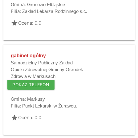
Gmina:
Gronowo Elbląskie
Filia:
Zakład Lekarza Rodzinnego s.c.
grade
Ocena: 0.0
gabinet ogólny.
Samodzielny Publiczny Zakład
Opieki Zdrowotnej Gminny Ośrodek
Zdrowia w Markusach
POKAŻ TELEFON
Gmina:
Markusy
Filia:
Punkt Lekarski w Żurawcu.
grade
Ocena: 0.0