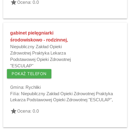
grade
Ocena: 0.0
gabinet pielęgniarki
środowiskowo - rodzinnej,
Niepubliczny Zakład Opieki
Zdrowotnej Praktyka Lekarza
Podstawowej Opieki Zdrowotnej
"ESCULAP"
POKAŻ TELEFON
Gmina:
Rychliki
Filia:
Niepubilczny Zakład Opieki Zdrowotnej Praktyka
Lekarza Podstawowej Opieki Zdrowotnej "ESCULAP",
grade
Ocena: 0.0