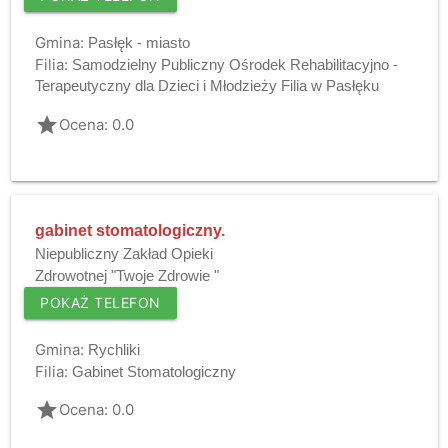
Gmina:
Pasłęk - miasto
Filia:
Samodzielny Publiczny Ośrodek Rehabilitacyjno -
Terapeutyczny dla Dzieci i Młodzieży Filia w Pasłęku
grade
Ocena: 0.0
gabinet stomatologiczny.
Niepubliczny Zakład Opieki
Zdrowotnej "Twoje Zdrowie "
POKAŻ TELEFON
Gmina:
Rychliki
Filia:
Gabinet Stomatologiczny
grade
Ocena: 0.0