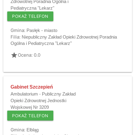
Zdrowotnej Poradnia Ogólna i
Pediatryczna "Lekarz"
POKAŻ TELEFON
Gmina:
Pasłęk - miasto
Filia:
Niepubliczny Zakład Opieki Zdrowotnej Poradnia
Ogólna i Pediatryczna "Lekarz"
grade
Ocena: 0.0
Gabinet Szczepień
Ambulatorium - Publiczny Zakład
Opieki Zdrowotnej Jednostki
Wojskowej Nr 3209
POKAŻ TELEFON
Gmina:
Elbląg