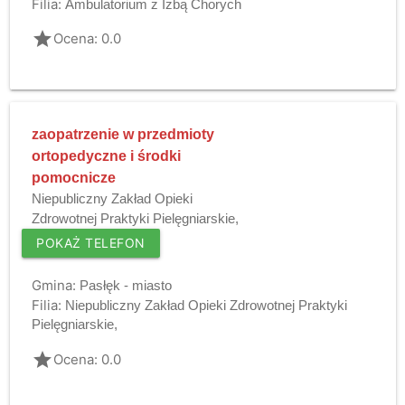
Filia:
Ambulatorium z Izbą Chorych
grade
Ocena: 0.0
zaopatrzenie w przedmioty
ortopedyczne i środki
pomocnicze
Niepubliczny Zakład Opieki
Zdrowotnej Praktyki Pielęgniarskie,
POKAŻ TELEFON
Gmina:
Pasłęk - miasto
Filia:
Niepubliczny Zakład Opieki Zdrowotnej Praktyki
Pielęgniarskie,
grade
Ocena: 0.0