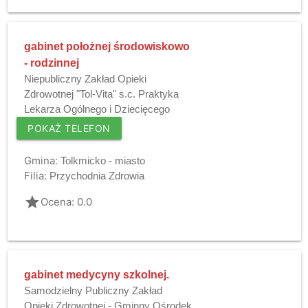
gabinet położnej środowiskowo
- rodzinnej
Niepubliczny Zakład Opieki
Zdrowotnej "Tol-Vita" s.c. Praktyka
Lekarza Ogólnego i Dziecięcego
POKAŻ TELEFON
Gmina:
Tolkmicko - miasto
Filia:
Przychodnia Zdrowia
grade
Ocena: 0.0
gabinet medycyny szkolnej.
Samodzielny Publiczny Zakład
Opieki Zdrowotnej - Gminny Ośrodek