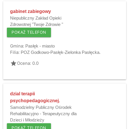
gabinet zabiegowy
Niepubliczny Zakład Opieki
Zdrowotnej "Twoje Zdrowie "
POKAŻ TELEFON
Gmina:
Pasłęk - miasto
Filia:
POZ Godkowo-Pasłęk-Zielonka Pasłęcka.
grade
Ocena: 0.0
dzial terapii
psychopedagogicznej.
Samodzielny Publiczny Ośrodek
Rehabilitacyjno - Terapeutyczny dla
Dzieci i Młodzieży
POKAŻ TELEFON