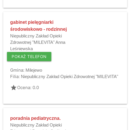
gabinet pielęgniarki
środowiskowo - rodzinnej
Niepubliczny Zakład Opieki
Zdrowotnej "MILEVITA" Anna
Leśniewska
POKAŻ TELEFON
Gmina:
Milejewo
Filia:
Niepubliczny Zakład Opieki Zdrowotnej "MILEVITA"
grade
Ocena: 0.0
poradnia pediatryczna.
Niepubliczny Zakład Opieki