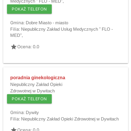
Medycznych " FLO - MED",
POKAŻ TELEFON
Gmina:
Dobre Miasto - miasto
Filia:
Niepubliczny Zakład Usług Medycznych " FLO -
MED",
grade
Ocena: 0.0
poradnia ginekologiczna
Niepubliczny Zakład Opieki
Zdrowotnej w Dywitach
POKAŻ TELEFON
Gmina:
Dywity
Filia:
Niepubliczny Zakład Opieki Zdrowotnej w Dywitach
grade
Ocena: 0.0