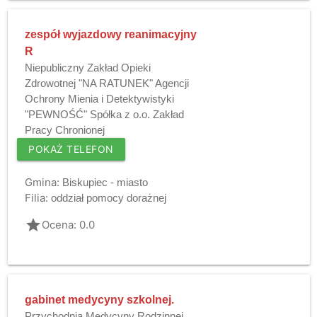
zespół wyjazdowy reanimacyjny
R
Niepubliczny Zakład Opieki
Zdrowotnej "NA RATUNEK" Agencji
Ochrony Mienia i Detektywistyki
"PEWNOŚĆ" Spółka z o.o. Zakład
Pracy Chronionej
POKAŻ TELEFON
Gmina:
Biskupiec - miasto
Filia:
oddział pomocy dorażnej
grade
Ocena: 0.0
gabinet medycyny szkolnej.
Przychodnia Medycyny Rodzinnej