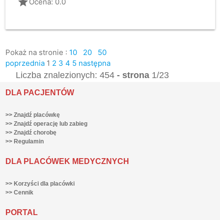
grade
Ocena: 0.0
Pokaż na stronie :
10
20
50
poprzednia
1
2
3
4
5
następna
Liczba znalezionych: 454
- strona
1/23
DLA PACJENTÓW
>> Znajdź placówkę
>> Znajdź operację lub zabieg
>> Znajdź chorobę
>> Regulamin
DLA PLACÓWEK MEDYCZNYCH
>> Korzyści dla placówki
>> Cennik
PORTAL