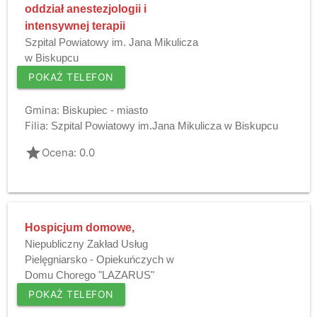
oddział anestezjologii i
intensywnej terapii
Szpital Powiatowy im. Jana Mikulicza
w Biskupcu
POKAŻ TELEFON
Gmina:
Biskupiec - miasto
Filia:
Szpital Powiatowy im.Jana Mikulicza w Biskupcu
grade
Ocena: 0.0
Hospicjum domowe,
Niepubliczny Zakład Usług
Pielęgniarsko - Opiekuńczych w
Domu Chorego "LAZARUS"
POKAŻ TELEFON