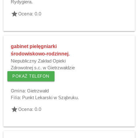
Rydygiera.
grade
Ocena: 0.0
gabinet pielęgniarki
środowiskowo-rodzinnej.
Niepubliczny Zakład Opieki
Zdrowotnej s.c. w Gietrzwałdzie
POKAŻ TELEFON
Gmina:
Gietrzwałd
Filia:
Punkt Lekarski w Sząbruku.
grade
Ocena: 0.0