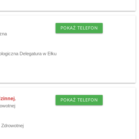
POKAŻ TELEFON
czna
ologiczna Delegatura w Ełku
zinnej.
POKAŻ TELEFON
owotnej
 Zdrowotnej