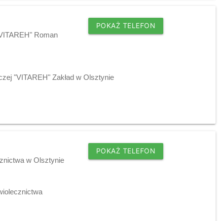
POKAŻ TELEFON
j "VITAREH" Roman
niczej "VITAREH" Zakład w Olsztynie
POKAŻ TELEFON
znictwa w Olsztynie
wiolecznictwa