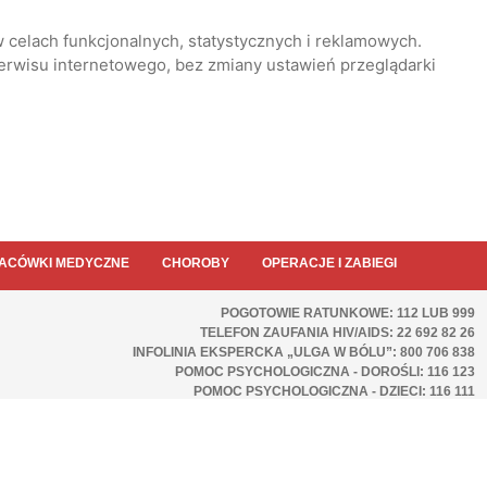
 celach funkcjonalnych, statystycznych i reklamowych.
serwisu internetowego, bez zmiany ustawień przeglądarki
ACÓWKI MEDYCZNE
CHOROBY
OPERACJE I ZABIEGI
POGOTOWIE RATUNKOWE: 112 LUB 999
TELEFON ZAUFANIA HIV/AIDS: 22 692 82 26
INFOLINIA EKSPERCKA „ULGA W BÓLU”: 800 706 838
POMOC PSYCHOLOGICZNA - DOROŚLI: 116 123
POMOC PSYCHOLOGICZNA - DZIECI: 116 111