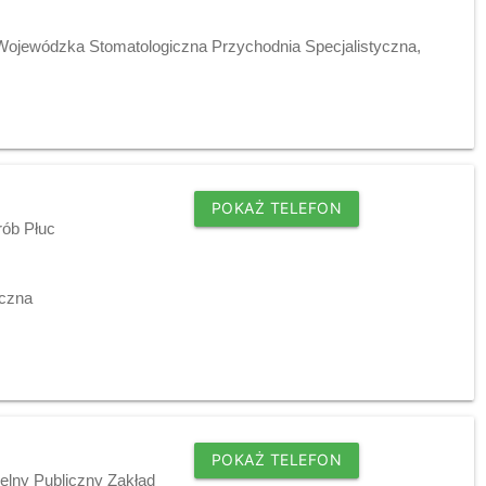
 Wojewódzka Stomatologiczna Przychodnia Specjalistyczna,
POKAŻ TELEFON
rób Płuc
iczna
POKAŻ TELEFON
elny Publiczny Zakład