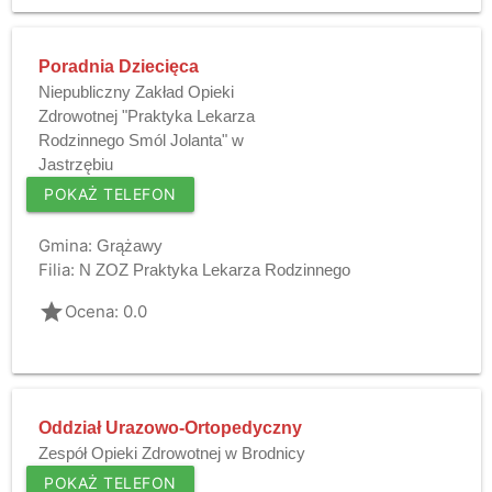
Poradnia Dziecięca
Niepubliczny Zakład Opieki
Zdrowotnej "Praktyka Lekarza
Rodzinnego Smól Jolanta" w
Jastrzębiu
POKAŻ TELEFON
Gmina:
Grążawy
Filia:
N ZOZ Praktyka Lekarza Rodzinnego
grade
Ocena: 0.0
Oddział Urazowo-Ortopedyczny
Zespół Opieki Zdrowotnej w Brodnicy
POKAŻ TELEFON