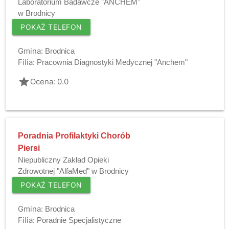
Laboratorium Badawcze "ANCHEM"
w Brodnicy
POKAŻ TELEFON
Gmina:
Brodnica
Filia:
Pracownia Diagnostyki Medycznej "Anchem"
grade
Ocena: 0.0
Poradnia Profilaktyki Chorób
Piersi
Niepubliczny Zakład Opieki
Zdrowotnej "AlfaMed" w Brodnicy
POKAŻ TELEFON
Gmina:
Brodnica
Filia:
Poradnie Specjalistyczne