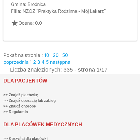
Gmina:
Brodnica
Filia:
NZOZ "Praktyka Rodzinna - Mój Lekarz"
grade
Ocena: 0.0
Pokaż na stronie :
10
20
50
poprzednia
1
2
3
4
5
następna
Liczba znalezionych: 335
- strona
1/17
DLA PACJENTÓW
>> Znajdź placówkę
>> Znajdź operację lub zabieg
>> Znajdź chorobę
>> Regulamin
DLA PLACÓWEK MEDYCZNYCH
>> Korzyści dla placówki