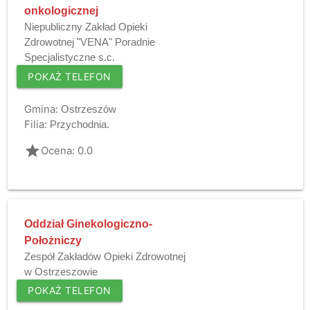
onkologicznej
Niepubliczny Zakład Opieki
Zdrowotnej "VENA" Poradnie
Specjalistyczne s.c.
POKAŻ TELEFON
Gmina:
Ostrzeszów
Filia:
Przychodnia.
grade
Ocena: 0.0
Oddział Ginekologiczno-
Położniczy
Zespół Zakładów Opieki Zdrowotnej
w Ostrzeszowie
POKAŻ TELEFON