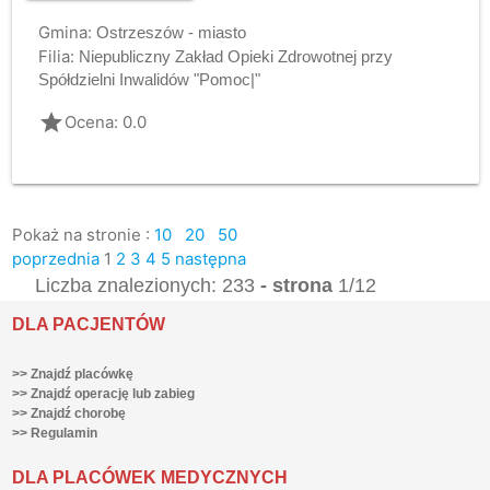
Gmina:
Ostrzeszów - miasto
Filia:
Niepubliczny Zakład Opieki Zdrowotnej przy
Spółdzielni Inwalidów "Pomoc|"
grade
Ocena: 0.0
Pokaż na stronie :
10
20
50
poprzednia
1
2
3
4
5
następna
Liczba znalezionych: 233
- strona
1/12
DLA PACJENTÓW
>> Znajdź placówkę
>> Znajdź operację lub zabieg
>> Znajdź chorobę
>> Regulamin
DLA PLACÓWEK MEDYCZNYCH