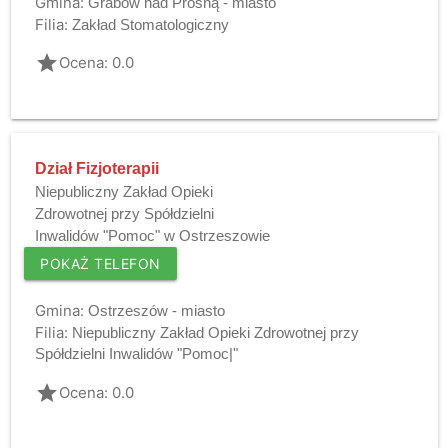
Gmina:
Grabów nad Prosną - miasto
Filia:
Zakład Stomatologiczny
grade
Ocena: 0.0
Dział Fizjoterapii
Niepubliczny Zakład Opieki
Zdrowotnej przy Spółdzielni
Inwalidów "Pomoc" w Ostrzeszowie
POKAŻ TELEFON
Gmina:
Ostrzeszów - miasto
Filia:
Niepubliczny Zakład Opieki Zdrowotnej przy
Spółdzielni Inwalidów "Pomoc|"
grade
Ocena: 0.0