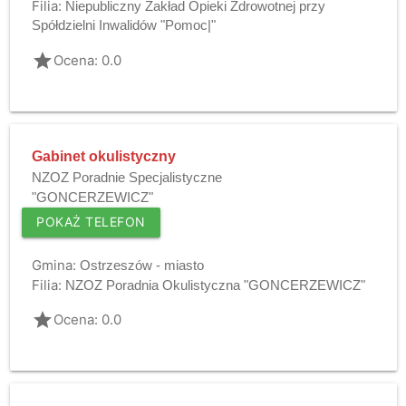
Filia:
Niepubliczny Zakład Opieki Zdrowotnej przy
Spółdzielni Inwalidów "Pomoc|"
grade
Ocena: 0.0
Gabinet okulistyczny
NZOZ Poradnie Specjalistyczne
"GONCERZEWICZ"
POKAŻ TELEFON
Gmina:
Ostrzeszów - miasto
Filia:
NZOZ Poradnia Okulistyczna "GONCERZEWICZ"
grade
Ocena: 0.0