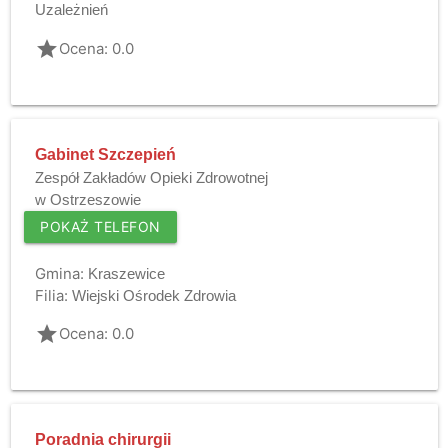
Uzależnień
grade
Ocena: 0.0
Gabinet Szczepień
Zespół Zakładów Opieki Zdrowotnej
w Ostrzeszowie
POKAŻ TELEFON
Gmina:
Kraszewice
Filia:
Wiejski Ośrodek Zdrowia
grade
Ocena: 0.0
Poradnia chirurgii