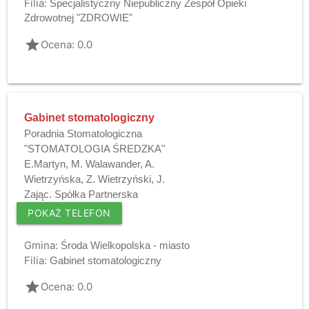
Filia:
Specjalistyczny Niepubliczny Zespół Opieki
Zdrowotnej "ZDROWIE"
grade
Ocena: 0.0
Gabinet stomatologiczny
Poradnia Stomatologiczna
"STOMATOLOGIA ŚREDZKA"
E.Martyn, M. Walawander, A.
Wietrzyńska, Z. Wietrzyński, J.
Zając. Spółka Partnerska
POKAŻ TELEFON
Gmina:
Środa Wielkopolska - miasto
Filia:
Gabinet stomatologiczny
grade
Ocena: 0.0