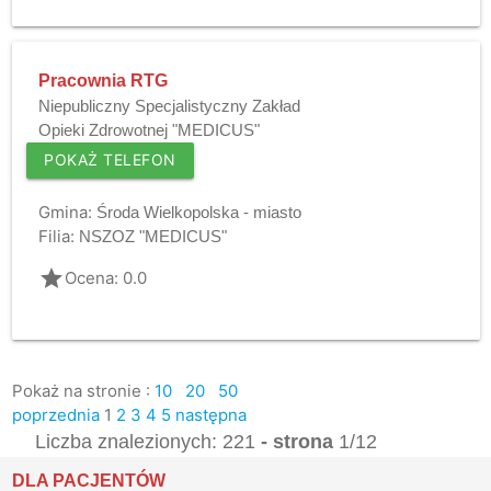
Pracownia RTG
Niepubliczny Specjalistyczny Zakład
Opieki Zdrowotnej "MEDICUS"
POKAŻ TELEFON
Gmina:
Środa Wielkopolska - miasto
Filia:
NSZOZ "MEDICUS"
grade
Ocena: 0.0
Pokaż na stronie :
10
20
50
poprzednia
1
2
3
4
5
następna
Liczba znalezionych: 221
- strona
1/12
DLA PACJENTÓW