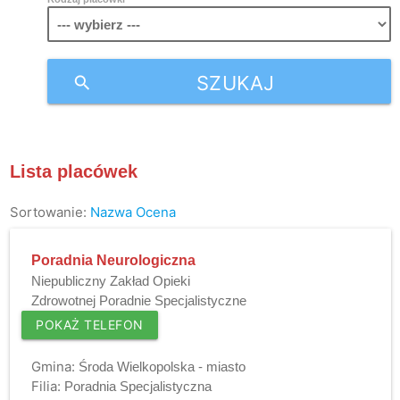
SZUKAJ
search
Lista placówek
Sortowanie:
Nazwa
Ocena
Poradnia Neurologiczna
Niepubliczny Zakład Opieki
Zdrowotnej Poradnie Specjalistyczne
POKAŻ TELEFON
Gmina:
Środa Wielkopolska - miasto
Filia:
Poradnia Specjalistyczna