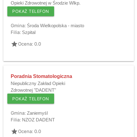
Opieki Zdrowotnej w Środzie Wlkp.
POKAŻ TELEFON
Gmina:
Środa Wielkopolska - miasto
Filia:
Szpital
grade
Ocena: 0.0
Poradnia Stomatologiczna
Niepubliczny Zakład Opieki
Zdrowotnej "DADENT"
POKAŻ TELEFON
Gmina:
Zaniemyśl
Filia:
NZOZ DADENT
grade
Ocena: 0.0