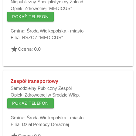
Niepubliczny Specjalistyczny Zakład
Opieki Zdrowotnej "MEDICUS"
POKAŻ TELEFON
Gmina:
Środa Wielkopolska - miasto
Filia:
NSZOZ "MEDICUS"
grade
Ocena: 0.0
Zespół transportowy
Samodzielny Publiczny Zespół
Opieki Zdrowotnej w Środzie Wlkp.
POKAŻ TELEFON
Gmina:
Środa Wielkopolska - miasto
Filia:
Dział Pomocy Doraźnej
grade
Ocena: 0.0