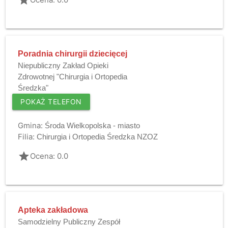
Poradnia chirurgii dziecięcej
Niepubliczny Zakład Opieki
Zdrowotnej "Chirurgia i Ortopedia
Średzka"
POKAŻ TELEFON
Gmina:
Środa Wielkopolska - miasto
Filia:
Chirurgia i Ortopedia Średzka NZOZ
grade
Ocena: 0.0
Apteka zakładowa
Samodzielny Publiczny Zespół