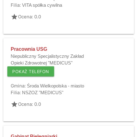
Filia:
VITA spółka cywilna
grade
Ocena: 0.0
Pracownia USG
Niepubliczny Specjalistyczny Zakład
Opieki Zdrowotnej "MEDICUS"
POKAŻ TELEFON
Gmina:
Środa Wielkopolska - miasto
Filia:
NSZOZ "MEDICUS"
grade
Ocena: 0.0
Gabinat Pielęgniarki