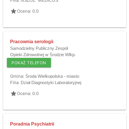
Filia:
NSZOZ "MEDICUS"
grade
Ocena: 0.0
Pracownia serologii
Samodzielny Publiczny Zespół
Opieki Zdrowotnej w Środzie Wlkp.
POKAŻ TELEFON
Gmina:
Środa Wielkopolska - miasto
Filia:
Dział Diagnostyki Laboratoryjnej
grade
Ocena: 0.0
Poradnia Psychiatrii