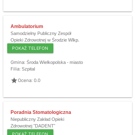
Ambulatorium
Samodzielny Publiczny Zespół
Opieki Zdrowotnej w Środzie Wlkp.
POKAŻ TELEFON
Gmina:
Środa Wielkopolska - miasto
Filia:
Szpital
grade
Ocena: 0.0
Poradnia Stomatologiczna
Niepubliczny Zakład Opieki
Zdrowotnej "DADENT"
POKAŻ TELEFON