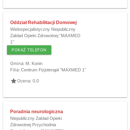
Oddział Rehabilitacji Domowej
Wielospecjalistyczny Niepubliczny
Zakład Opieki Zdrowotnej "MAXMED
1"
POKAŻ TELEFON
Gmina:
M. Konin
Filia:
Centrum Fizjoterapii "MAXMED 1"
grade
Ocena: 0.0
Poradnia neurologiczna
Niepubliczny Zakład Opieki
Zdrowotnej Przychodnia