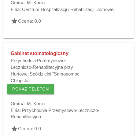
Gmina:
M. Konin
Filia:
Centrum Hospitalizacji i Rehabilitacji Domowej
grade
Ocena: 0.0
Gabinet stomatologiczny
Przychodnia Przemysłowo-
Leczniczo-Rehabilitacyjna przy
Hurtowej Spółdzielni "Samopomoc
Chłopska"
POKAŻ TELEFON
Gmina:
M. Konin
Filia:
Przychodnia Przemysłowo-Leczniczo-
Rehabilitacyjna
grade
Ocena: 0.0