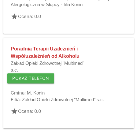
Alergologiczna w Słupcy - filia Konin
grade
Ocena: 0.0
Poradnia Terapii Uzależnień i
Współuzależnień od Alkoholu
Zakład Opieki Zdrowotnej "Multimed"
s.c.
POKAŻ TELEFON
Gmina:
M. Konin
Filia:
Zakład Opieki Zdrowotnej "Multimed" s.c.
grade
Ocena: 0.0