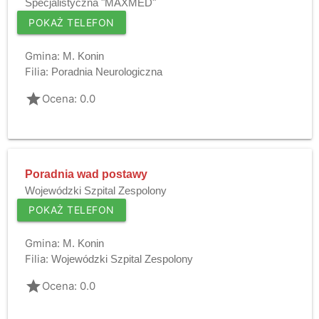
Specjalistyczna "MAXMED"
POKAŻ TELEFON
Gmina:
M. Konin
Filia:
Poradnia Neurologiczna
grade
Ocena: 0.0
Poradnia wad postawy
Wojewódzki Szpital Zespolony
POKAŻ TELEFON
Gmina:
M. Konin
Filia:
Wojewódzki Szpital Zespolony
grade
Ocena: 0.0