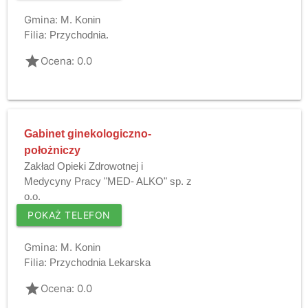
Gmina:
M. Konin
Filia:
Przychodnia.
grade
Ocena: 0.0
Gabinet ginekologiczno-
położniczy
Zakład Opieki Zdrowotnej i
Medycyny Pracy "MED- ALKO" sp. z
o.o.
POKAŻ TELEFON
Gmina:
M. Konin
Filia:
Przychodnia Lekarska
grade
Ocena: 0.0