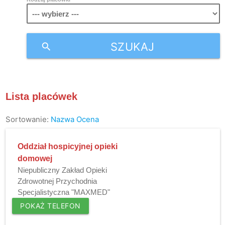
SZUKAJ
search
Lista placówek
Sortowanie:
Nazwa
Ocena
Oddział hospicyjnej opieki
domowej
Niepubliczny Zakład Opieki
Zdrowotnej Przychodnia
Specjalistyczna "MAXMED"
POKAŻ TELEFON