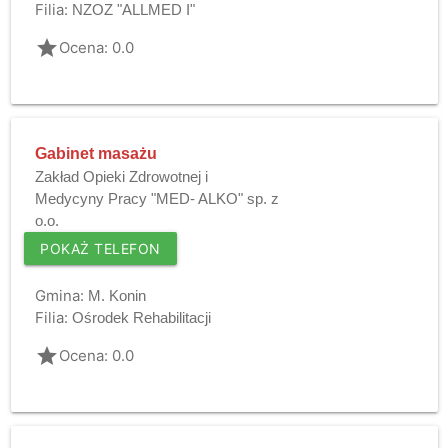
Filia:
NZOZ "ALLMED I"
grade
Ocena: 0.0
Gabinet masażu
Zakład Opieki Zdrowotnej i
Medycyny Pracy "MED- ALKO" sp. z
o.o.
POKAŻ TELEFON
Gmina:
M. Konin
Filia:
Ośrodek Rehabilitacji
grade
Ocena: 0.0