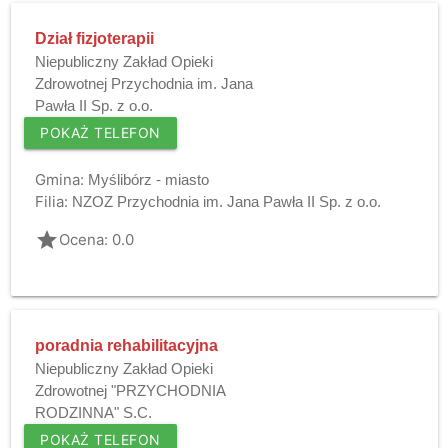
Dział fizjoterapii
Niepubliczny Zakład Opieki
Zdrowotnej Przychodnia im. Jana
Pawła II Sp. z o.o.
POKAŻ TELEFON
Gmina:
Myślibórz - miasto
Filia:
NZOZ Przychodnia im. Jana Pawła II Sp. z o.o.
grade
Ocena: 0.0
poradnia rehabilitacyjna
Niepubliczny Zakład Opieki
Zdrowotnej "PRZYCHODNIA
RODZINNA" S.C.
POKAŻ TELEFON