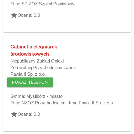
Filia:
SP ZOZ Szpital Powiatowy
grade
Ocena: 0.0
Gabinet pielęgniarek
środowiskowych
Niepubliczny Zakład Opieki
Zdrowotnej Przychodnia im. Jana
Pawła II Sp. z o.o.
POKAŻ TELEFON
Gmina:
Myślibórz - miasto
Filia:
NZOZ Przychodnia im. Jana Pawła II Sp. z o.o.
grade
Ocena: 0.0