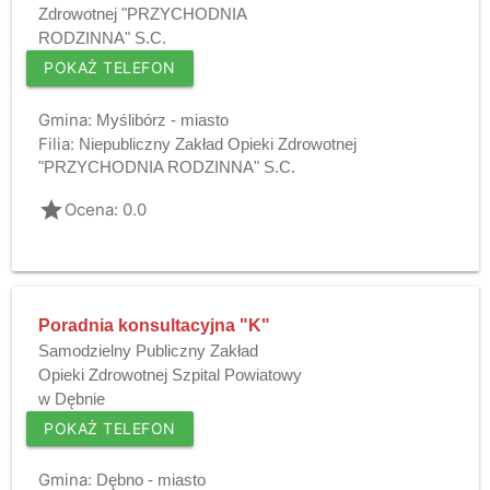
Zdrowotnej "PRZYCHODNIA
RODZINNA" S.C.
POKAŻ TELEFON
Gmina:
Myślibórz - miasto
Filia:
Niepubliczny Zakład Opieki Zdrowotnej
"PRZYCHODNIA RODZINNA" S.C.
grade
Ocena: 0.0
Poradnia konsultacyjna "K"
Samodzielny Publiczny Zakład
Opieki Zdrowotnej Szpital Powiatowy
w Dębnie
POKAŻ TELEFON
Gmina:
Dębno - miasto