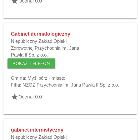
grade
Ocena: 0.0
Gabinet dermatologiczny
Niepubliczny Zakład Opieki
Zdrowotnej Przychodnia im. Jana
Pawła II Sp. z o.o.
POKAŻ TELEFON
Gmina:
Myślibórz - miasto
Filia:
NZOZ Przychodnia im. Jana Pawła II Sp. z o.o.
grade
Ocena: 0.0
gabinet internistyczny
Niepubliczny Zakład Opieki