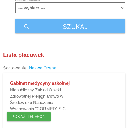
SZUKAJ
search
Lista placówek
Sortowanie:
Nazwa
Ocena
Gabinet medycyny szkolnej
Niepubliczny Zakład Opieki
Zdrowotnej Pielęgniarstwo w
Środowisku Nauczania i
Wychowania "CORMED" S.C.
POKAŻ TELEFON