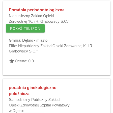
Poradnia periodontologiczna
Niepubliczny Zakład Opieki
Zdrowotnej "K. i R. Grabowscy S.C."
POKAŻ TELEFON
Gmina:
Dębno - miasto
Filia:
Niepubliczny Zakład Opieki Zdrowotnej K. i R.
Grabowscy S.C."
grade
Ocena: 0.0
poradnia ginekologiczno -
położnicza
Samodzielny Publiczny Zakład
Opieki Zdrowotnej Szpital Powiatowy
w Dębnie