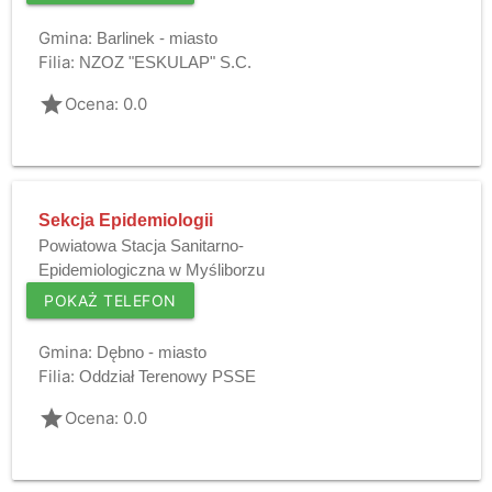
Gmina:
Barlinek - miasto
Filia:
NZOZ "ESKULAP" S.C.
grade
Ocena: 0.0
Sekcja Epidemiologii
Powiatowa Stacja Sanitarno-
Epidemiologiczna w Myśliborzu
POKAŻ TELEFON
Gmina:
Dębno - miasto
Filia:
Oddział Terenowy PSSE
grade
Ocena: 0.0