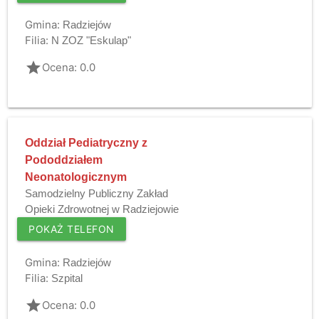
Gmina:
Radziejów
Filia:
N ZOZ "Eskulap"
grade
Ocena: 0.0
Oddział Pediatryczny z
Pododdziałem
Neonatologicznym
Samodzielny Publiczny Zakład
Opieki Zdrowotnej w Radziejowie
POKAŻ TELEFON
Gmina:
Radziejów
Filia:
Szpital
grade
Ocena: 0.0