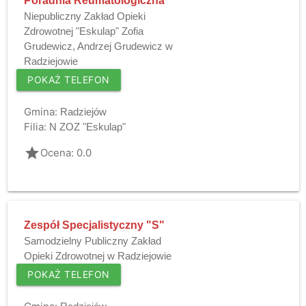
Poradnia Reumatologiczna
Niepubliczny Zakład Opieki
Zdrowotnej "Eskulap" Zofia
Grudewicz, Andrzej Grudewicz w
Radziejowie
POKAŻ TELEFON
Gmina:
Radziejów
Filia:
N ZOZ "Eskulap"
grade
Ocena: 0.0
Zespół Specjalistyczny "S"
Samodzielny Publiczny Zakład
Opieki Zdrowotnej w Radziejowie
POKAŻ TELEFON