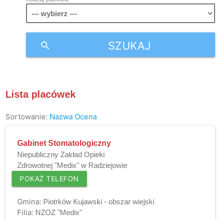
SZUKAJ
search
Lista placówek
Sortowanie:
Nazwa
Ocena
Gabinet Stomatologiczny
Niepubliczny Zakład Opieki
Zdrowotnej "Medix" w Radziejowie
POKAŻ TELEFON
Gmina:
Piotrków Kujawski - obszar wiejski
Filia:
NZOZ "Medix"