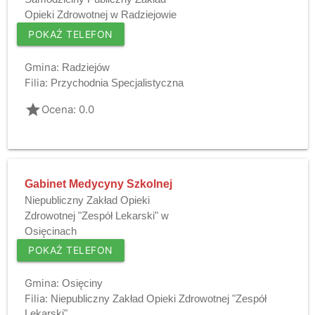
Opieki Zdrowotnej w Radziejowie
POKAŻ TELEFON
Gmina:
Radziejów
Filia:
Przychodnia Specjalistyczna
grade
Ocena: 0.0
Gabinet Medycyny Szkolnej
Niepubliczny Zakład Opieki
Zdrowotnej "Zespół Lekarski" w
Osięcinach
POKAŻ TELEFON
Gmina:
Osięciny
Filia:
Niepubliczny Zakład Opieki Zdrowotnej "Zespół
Lekarski"