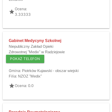
Ocena:
grade
3.33333
Gabinet Medycyny Szkolnej
Niepubliczny Zakład Opieki
Zdrowotnej "Medix" w Radziejowie
POKAŻ TELEFON
Gmina:
Piotrków Kujawski - obszar wiejski
Filia:
NZOZ "Medix"
grade
Ocena: 0.0