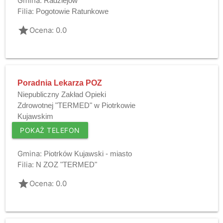
Gmina:
Radziejów
Filia:
Pogotowie Ratunkowe
grade
Ocena: 0.0
Poradnia Lekarza POZ
Niepubliczny Zakład Opieki
Zdrowotnej "TERMED" w Piotrkowie
Kujawskim
POKAŻ TELEFON
Gmina:
Piotrków Kujawski - miasto
Filia:
N ZOZ "TERMED"
grade
Ocena: 0.0