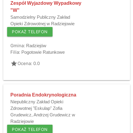
Zespół Wyjazdowy Wypadkowy
"W"
Samodzielny Publiczny Zakład
Opieki Zdrowotnej w Radziejowie
POKAŻ TELEFON
Gmina:
Radziejów
Filia:
Pogotowie Ratunkowe
grade
Ocena: 0.0
Poradnia Endokrynologiczna
Niepubliczny Zakład Opieki
Zdrowotnej "Eskulap" Zofia
Grudewicz, Andrzej Grudewicz w
Radziejowie
POKAŻ TELEFON