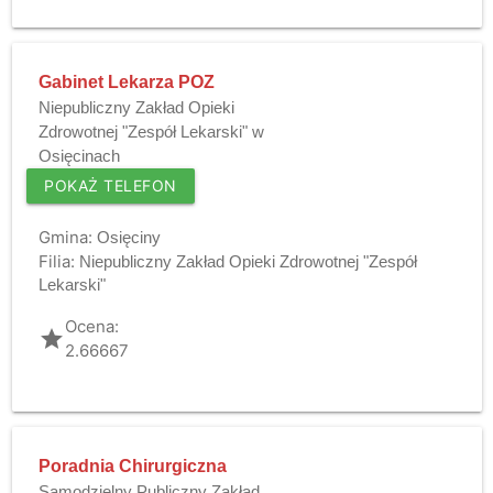
Gabinet Lekarza POZ
Niepubliczny Zakład Opieki
Zdrowotnej "Zespół Lekarski" w
Osięcinach
POKAŻ TELEFON
Gmina:
Osięciny
Filia:
Niepubliczny Zakład Opieki Zdrowotnej "Zespół
Lekarski"
Ocena:
grade
2.66667
Poradnia Chirurgiczna
Samodzielny Publiczny Zakład