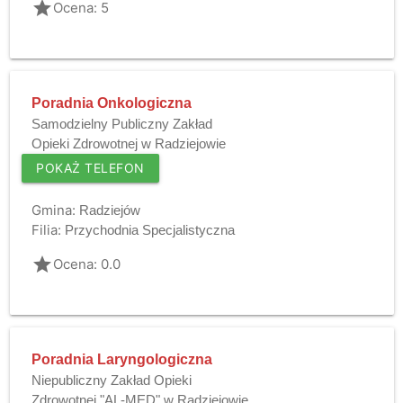
grade
Ocena: 5
Poradnia Onkologiczna
Samodzielny Publiczny Zakład
Opieki Zdrowotnej w Radziejowie
POKAŻ TELEFON
Gmina:
Radziejów
Filia:
Przychodnia Specjalistyczna
grade
Ocena: 0.0
Poradnia Laryngologiczna
Niepubliczny Zakład Opieki
Zdrowotnej "AL-MED" w Radziejowie