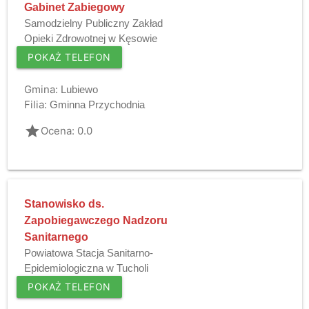
Gabinet Zabiegowy
Samodzielny Publiczny Zakład
Opieki Zdrowotnej w Kęsowie
POKAŻ TELEFON
Gmina:
Lubiewo
Filia:
Gminna Przychodnia
grade
Ocena: 0.0
Stanowisko ds.
Zapobiegawczego Nadzoru
Sanitarnego
Powiatowa Stacja Sanitarno-
Epidemiologiczna w Tucholi
POKAŻ TELEFON