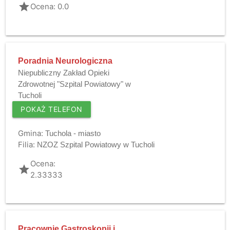
grade
Ocena: 0.0
Poradnia Neurologiczna
Niepubliczny Zakład Opieki
Zdrowotnej "Szpital Powiatowy" w
Tucholi
POKAŻ TELEFON
Gmina:
Tuchola - miasto
Filia:
NZOZ Szpital Powiatowy w Tucholi
Ocena:
grade
2.33333
Pracownie Gastroskopii i