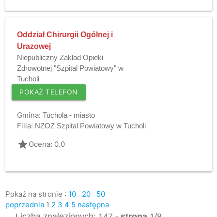
Oddział Chirurgii Ogólnej i
Urazowej
Niepubliczny Zakład Opieki
Zdrowotnej "Szpital Powiatowy" w
Tucholi
POKAŻ TELEFON
Gmina:
Tuchola - miasto
Filia:
NZOZ Szpital Powiatowy w Tucholi
grade
Ocena: 0.0
Pokaż na stronie :
10
20
50
poprzednia
1
2
3
4
5
następna
Liczba znalezionych: 147
- strona
1/8