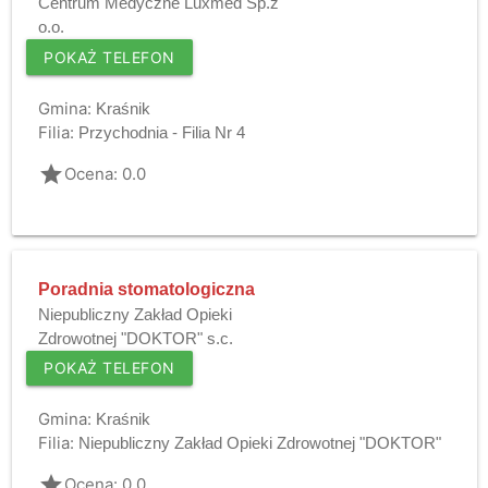
Centrum Medyczne Luxmed Sp.z
o.o.
POKAŻ TELEFON
Gmina:
Kraśnik
Filia:
Przychodnia - Filia Nr 4
grade
Ocena: 0.0
Poradnia stomatologiczna
Niepubliczny Zakład Opieki
Zdrowotnej "DOKTOR" s.c.
POKAŻ TELEFON
Gmina:
Kraśnik
Filia:
Niepubliczny Zakład Opieki Zdrowotnej "DOKTOR"
grade
Ocena: 0.0