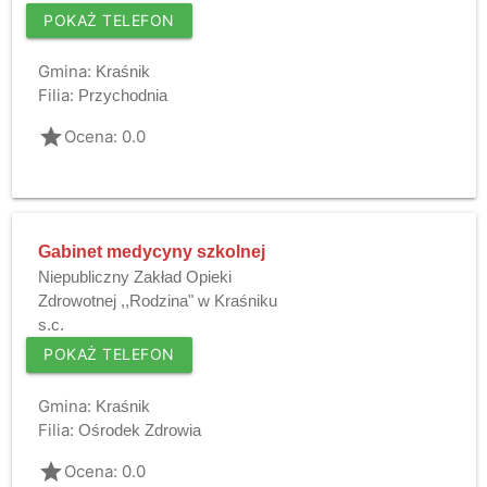
POKAŻ TELEFON
Gmina:
Kraśnik
Filia:
Przychodnia
grade
Ocena: 0.0
Gabinet medycyny szkolnej
Niepubliczny Zakład Opieki
Zdrowotnej ,,Rodzina" w Kraśniku
s.c.
POKAŻ TELEFON
Gmina:
Kraśnik
Filia:
Ośrodek Zdrowia
grade
Ocena: 0.0