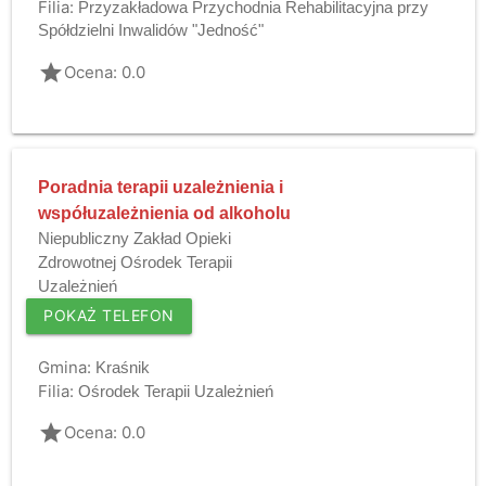
Filia:
Przyzakładowa Przychodnia Rehabilitacyjna przy
Spółdzielni Inwalidów "Jedność"
grade
Ocena: 0.0
Poradnia terapii uzależnienia i
współuzależnienia od alkoholu
Niepubliczny Zakład Opieki
Zdrowotnej Ośrodek Terapii
Uzależnień
POKAŻ TELEFON
Gmina:
Kraśnik
Filia:
Ośrodek Terapii Uzależnień
grade
Ocena: 0.0