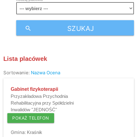
SZUKAJ
search
Lista placówek
Sortowanie:
Nazwa
Ocena
Gabinet fizykoterapii
Przyzakładowa Przychodnia
Rehabilitacyjna przy Spółdzielni
Inwalidów "JEDNOŚĆ"
POKAŻ TELEFON
Gmina:
Kraśnik