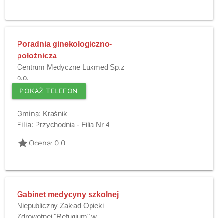
Poradnia ginekologiczno-
położnicza
Centrum Medyczne Luxmed Sp.z
o.o.
POKAŻ TELEFON
Gmina:
Kraśnik
Filia:
Przychodnia - Filia Nr 4
grade
Ocena: 0.0
Gabinet medycyny szkolnej
Niepubliczny Zakład Opieki
Zdrowotnej "Refugium" w