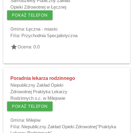
Samodzielny Publiczny Zakład
Opieki Zdrowotnej w Łęcznej
POKAŻ TELEFON
Gmina:
Łęczna - miasto
Filia:
Przychodnia Specjalistyczna
grade
Ocena: 0.0
Poradnia lekarza rodzinnego
Niepubliczny Zakład Opieki
Zdrowotnej Praktyka Lekarzy
Rodzinnych s.c. w Milejowie
POKAŻ TELEFON
Gmina:
Milejów
Filia:
Niepubliczny Zakład Opieki Zdrowotnej''Praktyka