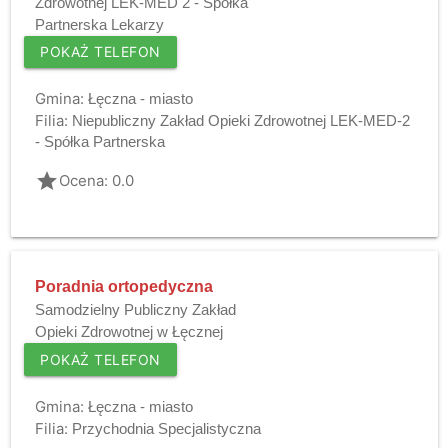
Zdrowotnej LEK-MED 2 - Spółka
Partnerska Lekarzy
POKAŻ TELEFON
Gmina:
Łęczna - miasto
Filia:
Niepubliczny Zakład Opieki Zdrowotnej LEK-MED-2
- Spółka Partnerska
grade
Ocena: 0.0
Poradnia ortopedyczna
Samodzielny Publiczny Zakład
Opieki Zdrowotnej w Łęcznej
POKAŻ TELEFON
Gmina:
Łęczna - miasto
Filia:
Przychodnia Specjalistyczna