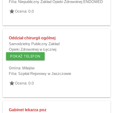
Filia:
Niepubliczny Zakład Opieki Zdrowotnej ENDOMED
grade
Ocena: 0.0
Oddział chirurgii ogólnej
Samodzielny Publiczny Zakład
Opieki Zdrowotnej w Łęcznej
POKAŻ TELEFON
Gmina:
Milejów
Filia:
Szpital Rejonowy w Jaszczowie
grade
Ocena: 0.0
Gabinet lekarza poz