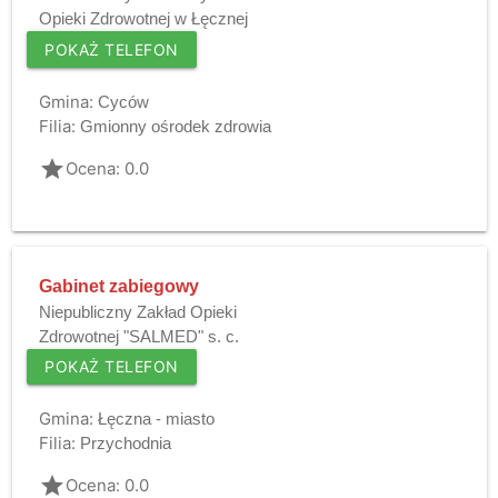
Opieki Zdrowotnej w Łęcznej
POKAŻ TELEFON
Gmina:
Cyców
Filia:
Gmionny ośrodek zdrowia
grade
Ocena: 0.0
Gabinet zabiegowy
Niepubliczny Zakład Opieki
Zdrowotnej "SALMED" s. c.
POKAŻ TELEFON
Gmina:
Łęczna - miasto
Filia:
Przychodnia
grade
Ocena: 0.0