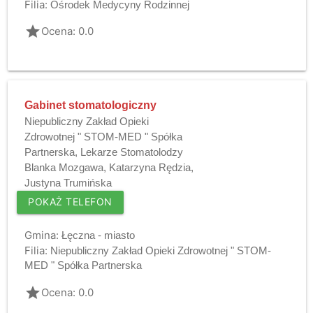
Filia:
Ośrodek Medycyny Rodzinnej
grade
Ocena: 0.0
Gabinet stomatologiczny
Niepubliczny Zakład Opieki
Zdrowotnej " STOM-MED " Spółka
Partnerska, Lekarze Stomatolodzy
Blanka Mozgawa, Katarzyna Rędzia,
Justyna Trumińska
POKAŻ TELEFON
Gmina:
Łęczna - miasto
Filia:
Niepubliczny Zakład Opieki Zdrowotnej " STOM-
MED " Spółka Partnerska
grade
Ocena: 0.0