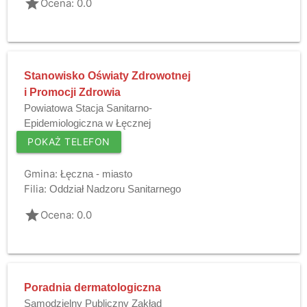
grade
Ocena: 0.0
Stanowisko Oświaty Zdrowotnej
i Promocji Zdrowia
Powiatowa Stacja Sanitarno-
Epidemiologiczna w Łęcznej
POKAŻ TELEFON
Gmina:
Łęczna - miasto
Filia:
Oddział Nadzoru Sanitarnego
grade
Ocena: 0.0
Poradnia dermatologiczna
Samodzielny Publiczny Zakład