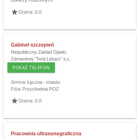
Lekarzy Rodzinnych"
grade
Ocena: 0.0
Gabinet szczepień
Niepubliczny Zakład Opieki
Zdrowotnej "Twój Lekarz" s.c.
POKAŻ TELEFON
Gmina:
Łęczna - miasto
Filia:
Przychodnia POZ
grade
Ocena: 0.0
Pracownia ultrasonograficzna