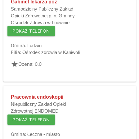
Gabinet lekarza poz
Samodzielny Publiczny Zakład
Opieki Zdrowotnej p. n. Gminny
Ośrodek Zdrowia w Ludwinie
POKAŻ TELEFON
Gmina:
Ludwin
Filia:
Ośrodek zdrowia w Kaniwoli
grade
Ocena: 0.0
Pracownia endoskopii
Niepubliczny Zakład Opieki
Zdrowotnej ENDOMED
POKAŻ TELEFON
Gmina:
Łęczna - miasto