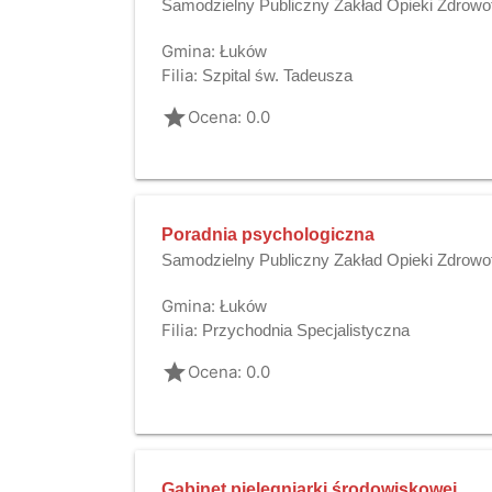
Samodzielny Publiczny Zakład Opieki Zdrowo
Gmina:
Łuków
Filia:
Szpital św. Tadeusza
grade
Ocena: 0.0
Poradnia psychologiczna
Samodzielny Publiczny Zakład Opieki Zdrowo
Gmina:
Łuków
Filia:
Przychodnia Specjalistyczna
grade
Ocena: 0.0
Gabinet pielęgniarki środowiskowej