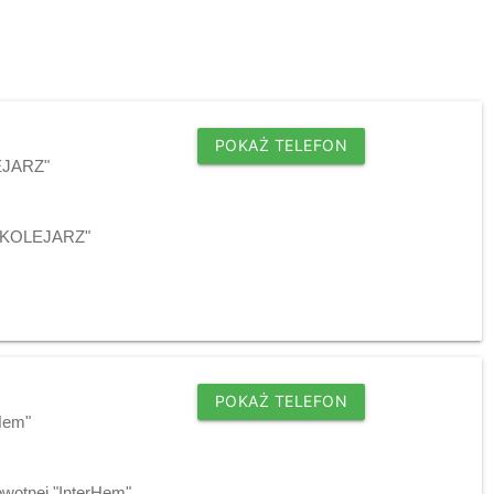
POKAŻ TELEFON
LEJARZ"
j "KOLEJARZ"
POKAŻ TELEFON
rHem"
owotnej "InterHem"