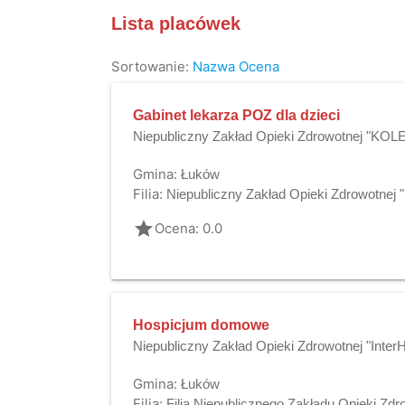
Lista placówek
Sortowanie:
Nazwa
Ocena
Gabinet lekarza POZ dla dzieci
Niepubliczny Zakład Opieki Zdrowotnej "KO
Gmina:
Łuków
Filia:
Niepubliczny Zakład Opieki Zdrowotne
grade
Ocena: 0.0
Hospicjum domowe
Niepubliczny Zakład Opieki Zdrowotnej "Inte
Gmina:
Łuków
Filia:
Filia Niepublicznego Zakładu Opieki Zdr