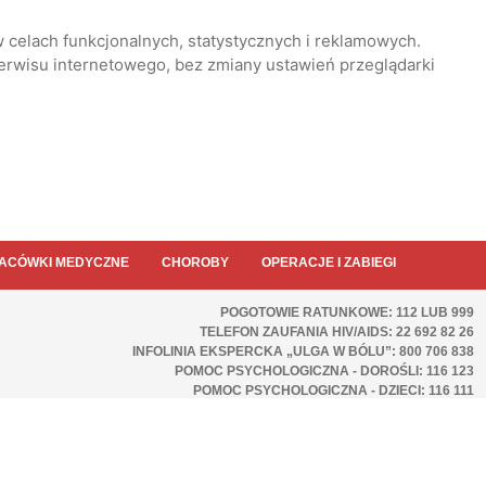
 celach funkcjonalnych, statystycznych i reklamowych.
serwisu internetowego, bez zmiany ustawień przeglądarki
ACÓWKI MEDYCZNE
CHOROBY
OPERACJE I ZABIEGI
POGOTOWIE RATUNKOWE: 112 LUB 999
TELEFON ZAUFANIA HIV/AIDS: 22 692 82 26
INFOLINIA EKSPERCKA „ULGA W BÓLU”: 800 706 838
POMOC PSYCHOLOGICZNA - DOROŚLI: 116 123
POMOC PSYCHOLOGICZNA - DZIECI: 116 111