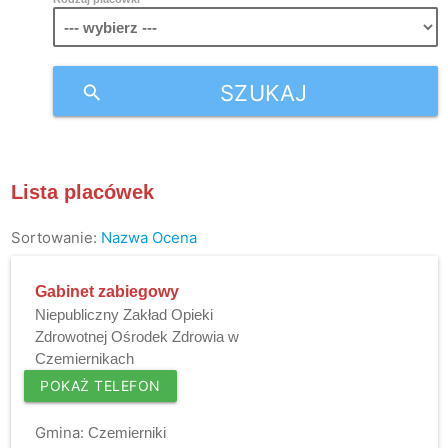
SZUKAJ
search
Lista placówek
Sortowanie:
Nazwa
Ocena
Gabinet zabiegowy
Niepubliczny Zakład Opieki
Zdrowotnej Ośrodek Zdrowia w
Czemiernikach
POKAŻ TELEFON
Gmina:
Czemierniki