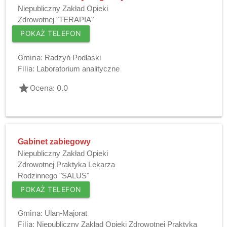
Niepubliczny Zakład Opieki
Zdrowotnej "TERAPIA"
POKAŻ TELEFON
Gmina:
Radzyń Podlaski
Filia:
Laboratorium analityczne
grade
Ocena: 0.0
Gabinet zabiegowy
Niepubliczny Zakład Opieki
Zdrowotnej Praktyka Lekarza
Rodzinnego "SALUS"
POKAŻ TELEFON
Gmina:
Ulan-Majorat
Filia:
Niepubliczny Zakład Opieki Zdrowotnej Praktyka