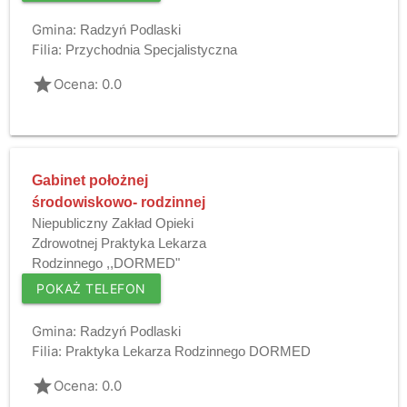
Gmina:
Radzyń Podlaski
Filia:
Przychodnia Specjalistyczna
grade
Ocena: 0.0
Gabinet położnej
środowiskowo- rodzinnej
Niepubliczny Zakład Opieki
Zdrowotnej Praktyka Lekarza
Rodzinnego ,,DORMED"
POKAŻ TELEFON
Gmina:
Radzyń Podlaski
Filia:
Praktyka Lekarza Rodzinnego DORMED
grade
Ocena: 0.0