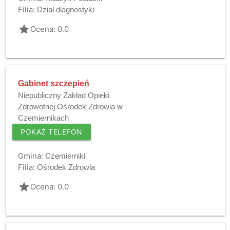
Filia:
Dział diagnostyki
grade
Ocena: 0.0
Gabinet szczepień
Niepubliczny Zakład Opieki
Zdrowotnej Ośrodek Zdrowia w
Czemiernikach
POKAŻ TELEFON
Gmina:
Czemierniki
Filia:
Ośrodek Zdrowia
grade
Ocena: 0.0