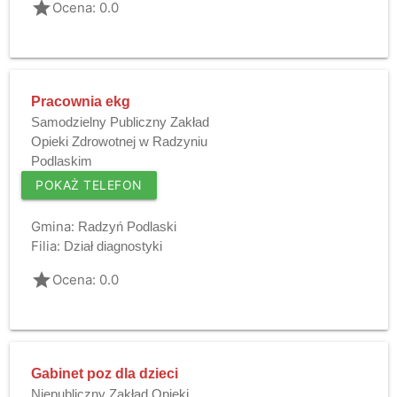
grade
Ocena: 0.0
Pracownia ekg
Samodzielny Publiczny Zakład
Opieki Zdrowotnej w Radzyniu
Podlaskim
POKAŻ TELEFON
Gmina:
Radzyń Podlaski
Filia:
Dział diagnostyki
grade
Ocena: 0.0
Gabinet poz dla dzieci
Niepubliczny Zakład Opieki