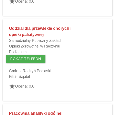
grade
Ocena: 0.0
Oddział dla przewlekle chorych i
opieki paliatywnej
Samodzielny Publiczny Zakład
Opieki Zdrowotnej w Radzyniu
Podlaskim
POKAŻ TELEFON
Gmina:
Radzyń Podlaski
Filia:
Szpital
grade
Ocena: 0.0
Pracownia analityki ogólnej