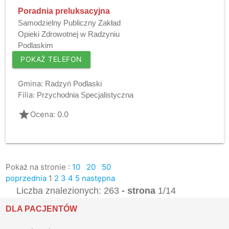
Poradnia preluksacyjna
Samodzielny Publiczny Zakład
Opieki Zdrowotnej w Radzyniu
Podlaskim
POKAŻ TELEFON
Gmina:
Radzyń Podlaski
Filia:
Przychodnia Specjalistyczna
grade
Ocena: 0.0
Pokaż na stronie :
10
20
50
poprzednia
1
2
3
4
5
następna
Liczba znalezionych: 263
- strona
1/14
DLA PACJENTÓW