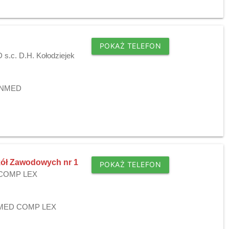
POKAŻ TELEFON
.c. D.H. Kołodziejek
SANMED
kół Zawodowych nr 1
POKAŻ TELEFON
D COMP LEX
ej MED COMP LEX