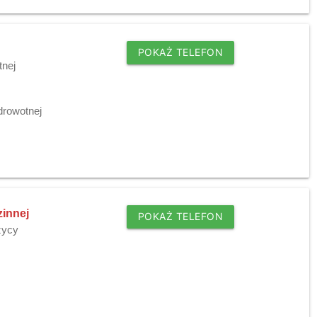
POKAŻ TELEFON
tnej
drowotnej
zinnej
POKAŻ TELEFON
życy