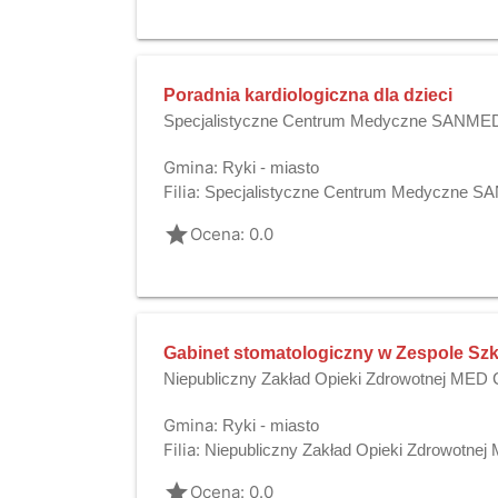
Poradnia kardiologiczna dla dzieci
Specjalistyczne Centrum Medyczne SANMED s
Gmina:
Ryki - miasto
Filia:
Specjalistyczne Centrum Medyczne 
grade
Ocena: 0.0
Gabinet stomatologiczny w Zespole Sz
Niepubliczny Zakład Opieki Zdrowotnej ME
Gmina:
Ryki - miasto
Filia:
Niepubliczny Zakład Opieki Zdrowotn
grade
Ocena: 0.0