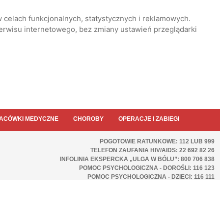
 celach funkcjonalnych, statystycznych i reklamowych.
serwisu internetowego, bez zmiany ustawień przeglądarki
ACÓWKI MEDYCZNE
CHOROBY
OPERACJE I ZABIEGI
POGOTOWIE RATUNKOWE: 112 LUB 999
TELEFON ZAUFANIA HIV/AIDS: 22 692 82 26
INFOLINIA EKSPERCKA „ULGA W BÓLU”: 800 706 838
POMOC PSYCHOLOGICZNA - DOROŚLI: 116 123
POMOC PSYCHOLOGICZNA - DZIECI: 116 111