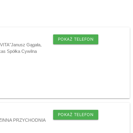
POKAŻ TELEFON
IVITA"Janusz Gągała,
as Spółka Cywilna
POKAŻ TELEFON
RODZINNA PRZYCHODNIA