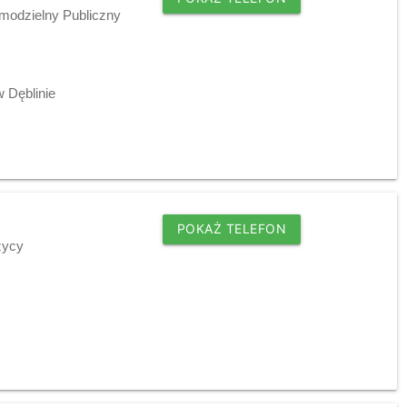
modzielny Publiczny
 Dęblinie
POKAŻ TELEFON
życy