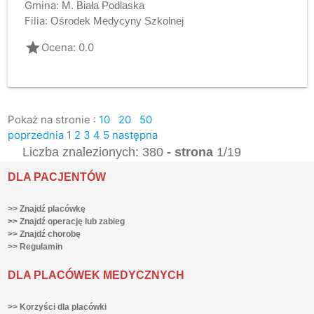
Gmina:
M. Biała Podlaska
Filia:
Ośrodek Medycyny Szkolnej
grade
Ocena: 0.0
Pokaż na stronie :
10
20
50
poprzednia
1
2
3
4
5
następna
Liczba znalezionych: 380
- strona
1/19
DLA PACJENTÓW
>> Znajdź placówkę
>> Znajdź operację lub zabieg
>> Znajdź chorobę
>> Regulamin
DLA PLACÓWEK MEDYCZNYCH
>> Korzyści dla placówki