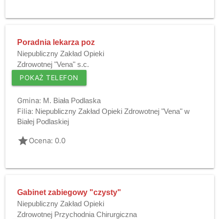
Poradnia lekarza poz
Niepubliczny Zakład Opieki
Zdrowotnej "Vena" s.c.
POKAŻ TELEFON
Gmina:
M. Biała Podlaska
Filia:
Niepubliczny Zakład Opieki Zdrowotnej "Vena" w
Białej Podlaskiej
grade
Ocena: 0.0
Gabinet zabiegowy "czysty"
Niepubliczny Zakład Opieki
Zdrowotnej Przychodnia Chirurgiczna