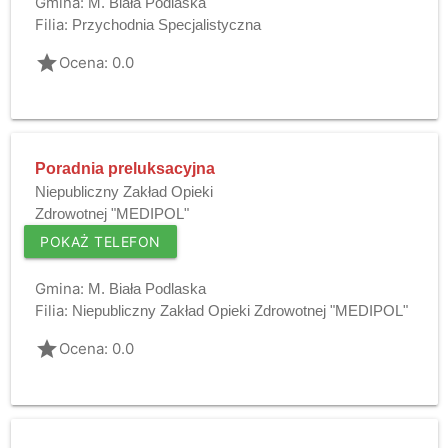
Gmina:
M. Biała Podlaska
Filia:
Przychodnia Specjalistyczna
grade
Ocena: 0.0
Poradnia preluksacyjna
Niepubliczny Zakład Opieki
Zdrowotnej "MEDIPOL"
POKAŻ TELEFON
Gmina:
M. Biała Podlaska
Filia:
Niepubliczny Zakład Opieki Zdrowotnej "MEDIPOL"
grade
Ocena: 0.0