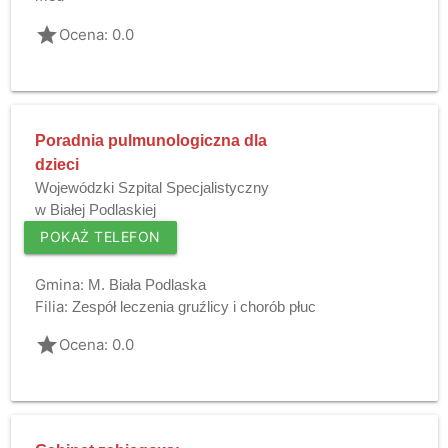
grade
Ocena: 0.0
Poradnia pulmunologiczna dla
dzieci
Wojewódzki Szpital Specjalistyczny
w Białej Podlaskiej
POKAŻ TELEFON
Gmina:
M. Biała Podlaska
Filia:
Zespół leczenia gruźlicy i chorób płuc
grade
Ocena: 0.0