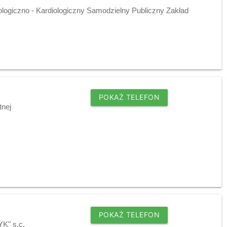
ologiczno - Kardiologiczny Samodzielny Publiczny Zakład
POKAŻ TELEFON
tnej
POKAŻ TELEFON
YK" s.c.