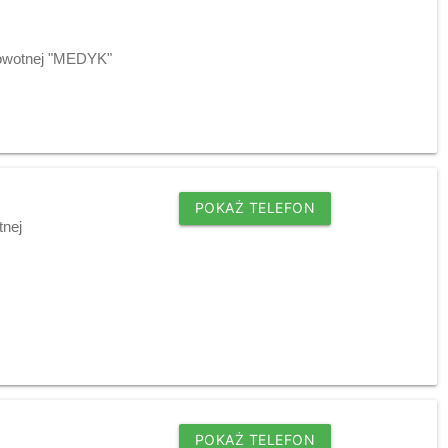
drowotnej "MEDYK"
POKAŻ TELEFON
tnej
POKAŻ TELEFON