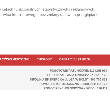
 celach funkcjonalnych, statystycznych i reklamowych.
serwisu internetowego, bez zmiany ustawień przeglądarki
ACÓWKI MEDYCZNE
CHOROBY
OPERACJE I ZABIEGI
POGOTOWIE RATUNKOWE: 112 LUB 999
TELEFON ZAUFANIA HIV/AIDS: 22 692 82 26
INFOLINIA EKSPERCKA „ULGA W BÓLU”: 800 706 838
POMOC PSYCHOLOGICZNA - DOROŚLI: 116 123
POMOC PSYCHOLOGICZNA - DZIECI: 116 111