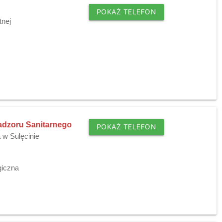
POKAŻ TELEFON
tnej
dzoru Sanitarnego
POKAŻ TELEFON
 w Sulęcinie
giczna