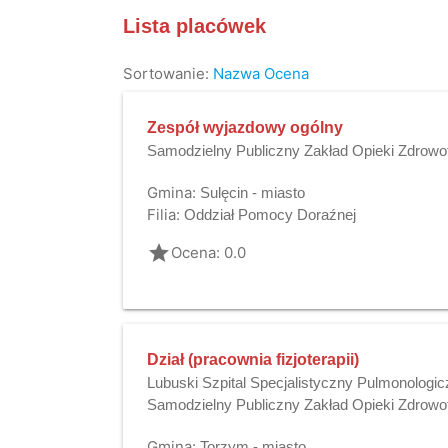
Lista placówek
Sortowanie:
Nazwa
Ocena
Zespół wyjazdowy ogólny
Samodzielny Publiczny Zakład Opieki Zdrowo
Gmina:
Sulęcin - miasto
Filia:
Oddział Pomocy Doraźnej
grade
Ocena: 0.0
Dział (pracownia fizjoterapii)
Lubuski Szpital Specjalistyczny Pulmonologic
Samodzielny Publiczny Zakład Opieki Zdrowo
Gmina:
Torzym - miasto