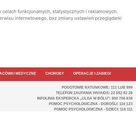
 celach funkcjonalnych, statystycznych i reklamowych.
serwisu internetowego, bez zmiany ustawień przeglądarki
ACÓWKI MEDYCZNE
CHOROBY
OPERACJE I ZABIEGI
POGOTOWIE RATUNKOWE: 112 LUB 999
TELEFON ZAUFANIA HIV/AIDS: 22 692 82 26
INFOLINIA EKSPERCKA „ULGA W BÓLU”: 800 706 838
POMOC PSYCHOLOGICZNA - DOROŚLI: 116 123
POMOC PSYCHOLOGICZNA - DZIECI: 116 111