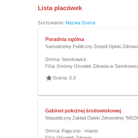
Lista placówek
Sortowanie:
Nazwa
Ocena
Poradnia ogólna
Samodzielny Publiczny Zespół Opieki Zdrowo
Gmina:
Siemkowice
Filia:
Gminny Ośrodek Zdrowia w Siemkowic
grade
Ocena: 0.0
Gabinet położnej środowiskowej
Niepubliczny Zakład Opieki Zdrowotnej "MEDI
Gmina:
Pajęczno - miasto
Filia:
Ośrodek Zdrowia