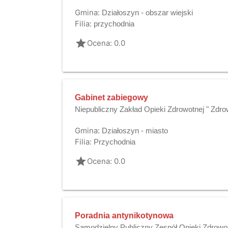
Gmina:
Działoszyn - obszar wiejski
Filia:
przychodnia
grade
Ocena: 0.0
Gabinet zabiegowy
Niepubliczny Zakład Opieki Zdrowotnej " Zdrow
Gmina:
Działoszyn - miasto
Filia:
Przychodnia
grade
Ocena: 0.0
Poradnia antynikotynowa
Samodzielny Publiczny Zespół Opieki Zdrowo