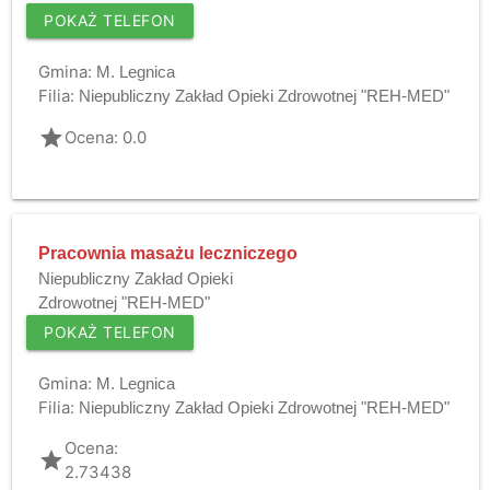
POKAŻ TELEFON
Gmina:
M. Legnica
Filia:
Niepubliczny Zakład Opieki Zdrowotnej "REH-MED"
grade
Ocena: 0.0
Pracownia masażu leczniczego
Niepubliczny Zakład Opieki
Zdrowotnej "REH-MED"
POKAŻ TELEFON
Gmina:
M. Legnica
Filia:
Niepubliczny Zakład Opieki Zdrowotnej "REH-MED"
Ocena:
grade
2.73438