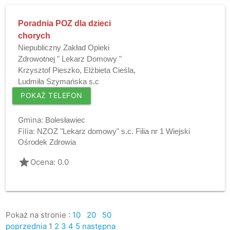
Poradnia POZ dla dzieci
chorych
Niepubliczny Zakład Opieki
Zdrowotnej " Lekarz Domowy "
Krzysztof Pieszko, Elżbieta Cieśla,
Ludmiła Szymańska s.c
POKAŻ TELEFON
Gmina:
Bolesławiec
Filia:
NZOZ "Lekarz domowy" s.c. Filia nr 1 Wiejski
Ośrodek Zdrowia
grade
Ocena: 0.0
Pokaż na stronie :
10
20
50
poprzednia
1
2
3
4
5
następna