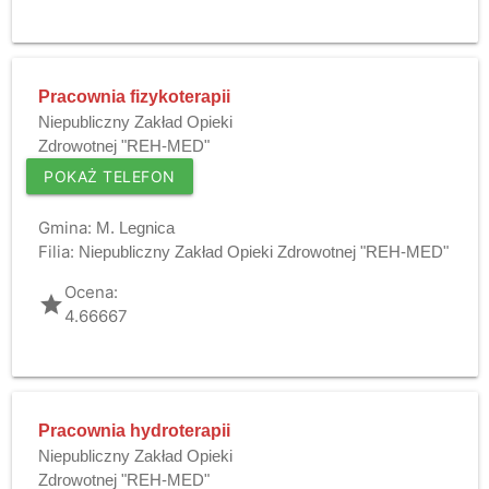
Pracownia fizykoterapii
Niepubliczny Zakład Opieki
Zdrowotnej "REH-MED"
POKAŻ TELEFON
Gmina:
M. Legnica
Filia:
Niepubliczny Zakład Opieki Zdrowotnej "REH-MED"
Ocena:
grade
4.66667
Pracownia hydroterapii
Niepubliczny Zakład Opieki
Zdrowotnej "REH-MED"