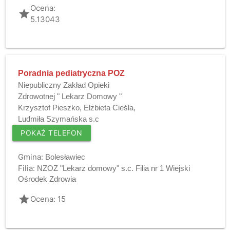
Ocena:
grade
5.13043
Poradnia pediatryczna POZ
Niepubliczny Zakład Opieki
Zdrowotnej " Lekarz Domowy "
Krzysztof Pieszko, Elżbieta Cieśla,
Ludmiła Szymańska s.c
POKAŻ TELEFON
Gmina:
Bolesławiec
Filia:
NZOZ "Lekarz domowy" s.c. Filia nr 1 Wiejski
Ośrodek Zdrowia
grade
Ocena: 15