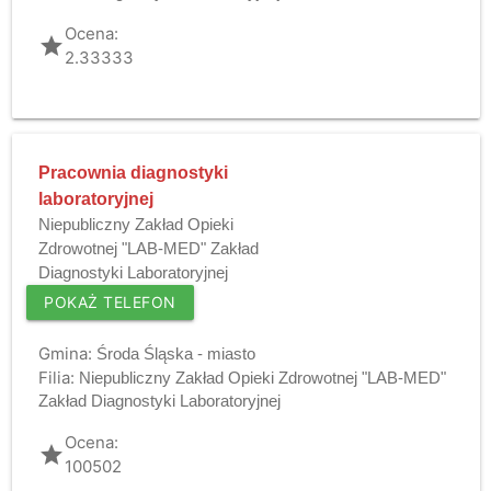
Ocena:
grade
2.33333
Pracownia diagnostyki
laboratoryjnej
Niepubliczny Zakład Opieki
Zdrowotnej "LAB-MED" Zakład
Diagnostyki Laboratoryjnej
POKAŻ TELEFON
Gmina:
Środa Śląska - miasto
Filia:
Niepubliczny Zakład Opieki Zdrowotnej "LAB-MED"
Zakład Diagnostyki Laboratoryjnej
Ocena:
grade
100502