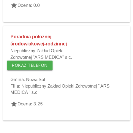
grade
Ocena: 0.0
Poradnia położnej
środowiskowej-rodzinnej
Niepubliczny Zakład Opieki
Zdrowotnej "ARS MEDICA" s.c.
POKAŻ TELEFON
Gmina:
Nowa Sól
Filia:
Niepubliczny Zakład Opieki Zdrowotnej " ARS
MEDICA " s.c.
grade
Ocena: 3.25