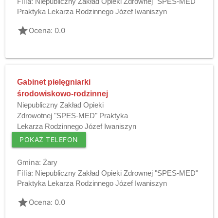
Filia:
Niepubliczny Zakład Opieki Zdrownej "SPES-MED"
Praktyka Lekarza Rodzinnego Józef Iwaniszyn
grade
Ocena: 0.0
Gabinet pielęgniarki
środowiskowo-rodzinnej
Niepubliczny Zakład Opieki
Zdrowotnej "SPES-MED" Praktyka
Lekarza Rodzinnego Józef Iwaniszyn
POKAŻ TELEFON
Gmina:
Żary
Filia:
Niepubliczny Zakład Opieki Zdrownej "SPES-MED"
Praktyka Lekarza Rodzinnego Józef Iwaniszyn
grade
Ocena: 0.0