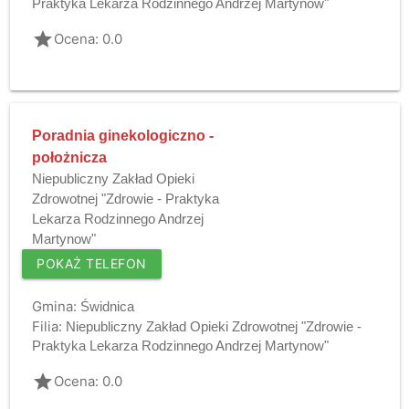
Praktyka Lekarza Rodzinnego Andrzej Martynow"
grade
Ocena: 0.0
Poradnia ginekologiczno -
położnicza
Niepubliczny Zakład Opieki
Zdrowotnej "Zdrowie - Praktyka
Lekarza Rodzinnego Andrzej
Martynow"
POKAŻ TELEFON
Gmina:
Świdnica
Filia:
Niepubliczny Zakład Opieki Zdrowotnej "Zdrowie -
Praktyka Lekarza Rodzinnego Andrzej Martynow"
grade
Ocena: 0.0