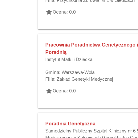
Filia:
Przychodnia Zdrowia Nr 1 w Siedlcach
grade
Ocena: 0.0
Pracownia Poradnictwa Genetycznego 
Poradnią
Instytut Matki i Dziecka
Gmina:
Warszawa-Wola
Filia:
Zakład Genetyki Medycznej
grade
Ocena: 0.0
Poradnia Genetyczna
Samodzielny Publiczny Szpital Kliniczny nr 6
Medycznego w Katowicach Górnośląskie Cen