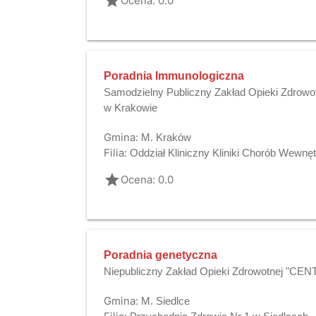
grade
Ocena: 0.0
Poradnia Immunologiczna
Samodzielny Publiczny Zakład Opieki Zdrowot
w Krakowie
Gmina:
M. Kraków
Filia:
Oddział Kliniczny Kliniki Chorób Wewnętr
grade
Ocena: 0.0
Poradnia genetyczna
Niepubliczny Zakład Opieki Zdrowotnej "CE
Gmina:
M. Siedlce