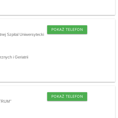
POKAŻ TELEFON
nej Szpital Uniwersytecki
znych i Geriatrii
POKAŻ TELEFON
NTRUM"