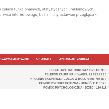
 celach funkcjonalnych, statystycznych i reklamowych.
serwisu internetowego, bez zmiany ustawień przeglądarki
ACÓWKI MEDYCZNE
CHOROBY
OPERACJE I ZABIEGI
POGOTOWIE RATUNKOWE: 112 LUB 999
TELEFON ZAUFANIA HIV/AIDS: 22 692 82 26
INFOLINIA EKSPERCKA „ULGA W BÓLU”: 800 706 838
POMOC PSYCHOLOGICZNA - DOROŚLI: 116 123
POMOC PSYCHOLOGICZNA - DZIECI: 116 111