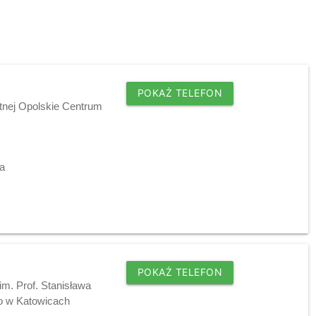
POKAŻ TELEFON
tnej Opolskie Centrum
ia
POKAŻ TELEFON
im. Prof. Stanisława
o w Katowicach