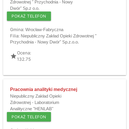
Zdrowotnej " Przychodnia - Nowy
Dwór" Sp.z o.o.
POKAŻ TELEFON
Gmina:
Wrocław-Fabryczna
Filia:
Niepubliczny Zakład Opieki Zdrowotnej "
Przychodnia - Nowy Dwór" Sp.z.o.o.
Ocena:
grade
132.75
Pracownia analityki medycznej
Niepubliczny Zakład Opieki
Zdrowotnej - Laboratorium
Analityczne "HENLAB"
POKAŻ TELEFON