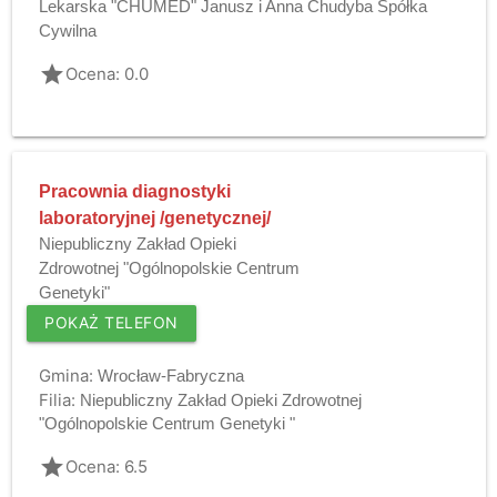
Lekarska "CHUMED" Janusz i Anna Chudyba Spółka
Cywilna
grade
Ocena: 0.0
Pracownia diagnostyki
laboratoryjnej /genetycznej/
Niepubliczny Zakład Opieki
Zdrowotnej "Ogólnopolskie Centrum
Genetyki"
POKAŻ TELEFON
Gmina:
Wrocław-Fabryczna
Filia:
Niepubliczny Zakład Opieki Zdrowotnej
"Ogólnopolskie Centrum Genetyki "
grade
Ocena: 6.5