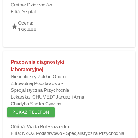
Gmina:
Dzierżoniów
Filia:
Szpital
Ocena:
grade
155.444
Pracownia diagnostyki
laboratoryjnej
Niepubliczny Zakład Opieki
Zdrowotnej Podstawowo -
Specjalistyczna Przychodnia
Lekarska "CHUMED" Janusz i Anna
Chudyba Spółka Cywilna
POKAŻ TELEFON
Gmina:
Warta Bolesławiecka
Filia:
NZOZ Podstawowo - Specjalistyczna Przychodnia