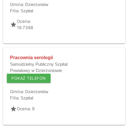
Gmina:
Dzierżoniów
Filia:
Szpital
Ocena:
grade
19.7368
Pracownia serologii
Samodzielny Publiczny Szpital
Powiatowy w Dzierżoniowie
POKAŻ TELEFON
Gmina:
Dzierżoniów
Filia:
Szpital
grade
Ocena: 9