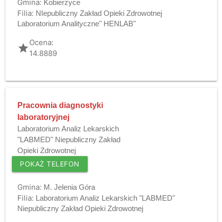
Gmina:
Kobierzyce
Filia:
NIepubliczny Zakład Opieki Zdrowotnej
Laboratorium Analityczne" HENLAB"
Ocena:
grade
14.8889
Pracownia diagnostyki
laboratoryjnej
Laboratorium Analiz Lekarskich
"LABMED" Niepubliczny Zakład
Opieki Zdrowotnej
POKAŻ TELEFON
Gmina:
M. Jelenia Góra
Filia:
Laboratorium Analiz Lekarskich "LABMED"
Niepubliczny Zakład Opieki Zdrowotnej