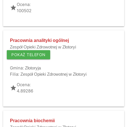
Ocena:
grade
100502
Pracownia analityki ogólnej
Zespół Opieki Zdrowotnej w Złotoryi
POKAŻ TELEFON
Gmina:
Złotoryja
Filia:
Zespół Opieki Zdrowotnej w Złotoryi
Ocena:
grade
4.89286
Pracownia biochemii