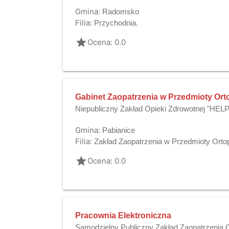
Gmina:
Radomsko
Filia:
Przychodnia.
grade
Ocena: 0.0
Gabinet Zaopatrzenia w Przedmioty Or
Niepubliczny Zakład Opieki Zdrowotnej "HE
Gmina:
Pabianice
Filia:
Zakład Zaopatrzenia w Przedmioty Orto
grade
Ocena: 0.0
Pracownia Elektroniczna
Samodzielny Publiczny Zakład Zaopatrzenia