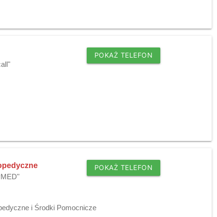
POKAŻ TELEFON
all"
topedyczne
POKAŻ TELEFON
LPMED"
pedyczne i Środki Pomocnicze