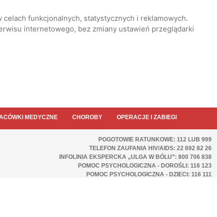
 celach funkcjonalnych, statystycznych i reklamowych.
serwisu internetowego, bez zmiany ustawień przeglądarki
ACÓWKI MEDYCZNE
CHOROBY
OPERACJE I ZABIEGI
POGOTOWIE RATUNKOWE: 112 LUB 999
TELEFON ZAUFANIA HIV/AIDS: 22 692 82 26
INFOLINIA EKSPERCKA „ULGA W BÓLU”: 800 706 838
POMOC PSYCHOLOGICZNA - DOROŚLI: 116 123
POMOC PSYCHOLOGICZNA - DZIECI: 116 111