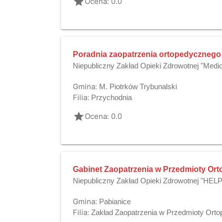
grade
Ocena: 0.0
Poradnia zaopatrzenia ortopedycznego
Niepubliczny Zakład Opieki Zdrowotnej "Medic
Gmina:
M. Piotrków Trybunalski
Filia:
Przychodnia
grade
Ocena: 0.0
Gabinet Zaopatrzenia w Przedmioty Or
Niepubliczny Zakład Opieki Zdrowotnej "HE
Gmina:
Pabianice
Filia:
Zakład Zaopatrzenia w Przedmioty Orto