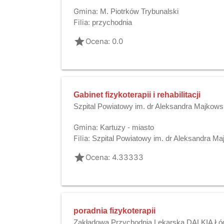
Gmina:
M. Piotrków Trybunalski
Filia:
przychodnia
grade
Ocena: 0.0
Gabinet fizykoterapii i rehabilitacji
Szpital Powiatowy im. dr Aleksandra Majkowsk
Gmina:
Kartuzy - miasto
Filia:
Szpital Powiatowy im. dr Aleksandra M
grade
Ocena: 4.33333
poradnia fizykoterapii
Zakładowa Przychodnia Lekarska DALKIA Łó