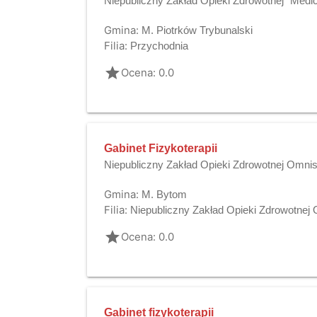
Niepubliczny Zakład Opieki Zdrowotnej "Medic
Gmina:
M. Piotrków Trybunalski
Filia:
Przychodnia
grade
Ocena: 0.0
Gabinet Fizykoterapii
Niepubliczny Zakład Opieki Zdrowotnej Omni
Gmina:
M. Bytom
Filia:
Niepubliczny Zakład Opieki Zdrowotnej
grade
Ocena: 0.0
Gabinet fizykoterapii