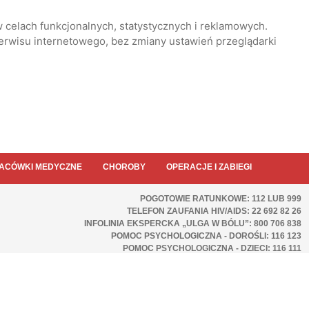
 celach funkcjonalnych, statystycznych i reklamowych.
serwisu internetowego, bez zmiany ustawień przeglądarki
ACÓWKI MEDYCZNE
CHOROBY
OPERACJE I ZABIEGI
POGOTOWIE RATUNKOWE: 112 LUB 999
TELEFON ZAUFANIA HIV/AIDS: 22 692 82 26
INFOLINIA EKSPERCKA „ULGA W BÓLU”: 800 706 838
POMOC PSYCHOLOGICZNA - DOROŚLI: 116 123
POMOC PSYCHOLOGICZNA - DZIECI: 116 111