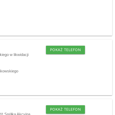
POKAŻ TELEFON
iego w likwidacji
ajkowskiego
POKAŻ TELEFON
dź Spółka Akcyjna