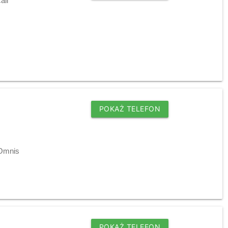
all"
POKAŻ TELEFON
s
 Omnis
POKAŻ TELEFON