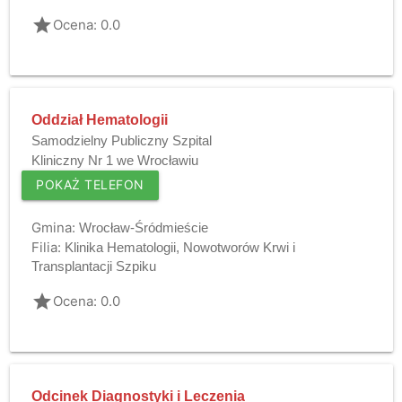
grade
Ocena: 0.0
Oddział Hematologii
Samodzielny Publiczny Szpital
Kliniczny Nr 1 we Wrocławiu
POKAŻ TELEFON
Gmina:
Wrocław-Śródmieście
Filia:
Klinika Hematologii, Nowotworów Krwi i
Transplantacji Szpiku
grade
Ocena: 0.0
Odcinek Diagnostyki i Leczenia