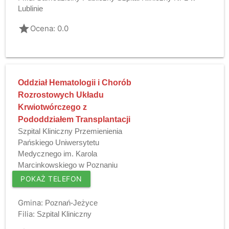
Lublinie
grade
Ocena: 0.0
Oddział Hematologii i Chorób
Rozrostowych Układu
Krwiotwórczego z
Pododdziałem Transplantacji
Szpital Kliniczny Przemienienia
Pańskiego Uniwersytetu
Medycznego im. Karola
Marcinkowskiego w Poznaniu
POKAŻ TELEFON
Gmina:
Poznań-Jeżyce
Filia:
Szpital Kliniczny