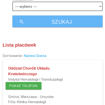
SZUKAJ
search
Lista placówek
Sortowanie:
Nazwa
Ocena
Oddział Chorób Układu
Krwiotwórczego
Instytut Hematologii i Transfuzjologii
POKAŻ TELEFON
Gmina:
Warszawa - Ursynów
Filia:
Klinika Hematologii