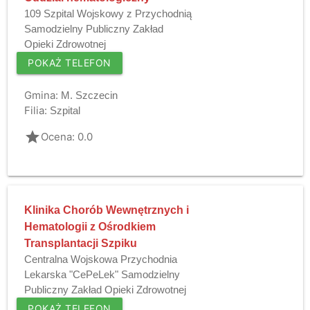
109 Szpital Wojskowy z Przychodnią
Samodzielny Publiczny Zakład
Opieki Zdrowotnej
POKAŻ TELEFON
Gmina:
M. Szczecin
Filia:
Szpital
grade
Ocena: 0.0
Klinika Chorób Wewnętrznych i
Hematologii z Ośrodkiem
Transplantacji Szpiku
Centralna Wojskowa Przychodnia
Lekarska "CePeLek" Samodzielny
Publiczny Zakład Opieki Zdrowotnej
POKAŻ TELEFON