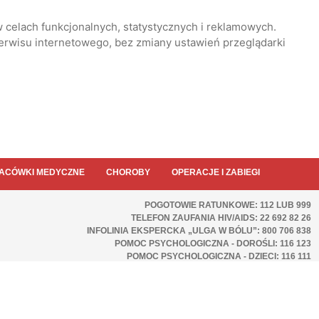
 celach funkcjonalnych, statystycznych i reklamowych.
serwisu internetowego, bez zmiany ustawień przeglądarki
ACÓWKI MEDYCZNE
CHOROBY
OPERACJE I ZABIEGI
POGOTOWIE RATUNKOWE: 112 LUB 999
TELEFON ZAUFANIA HIV/AIDS: 22 692 82 26
INFOLINIA EKSPERCKA „ULGA W BÓLU”: 800 706 838
POMOC PSYCHOLOGICZNA - DOROŚLI: 116 123
POMOC PSYCHOLOGICZNA - DZIECI: 116 111