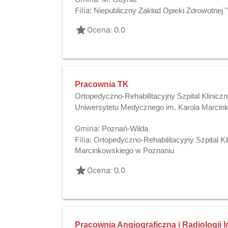
Filia:
Niepubliczny Zakład Opieki Zdrowotnej 
grade
Ocena: 0.0
Pracownia TK
Ortopedyczno-Rehabilitacyjny Szpital Kliniczn
Uniwersytetu Medycznego im. Karola Marcin
Gmina:
Poznań-Wilda
Filia:
Ortopedyczno-Rehabilitacyjny Szpital K
Marcinkowskiego w Poznaniu
grade
Ocena: 0.0
Pracownia Angiograficzna i Radiologii 