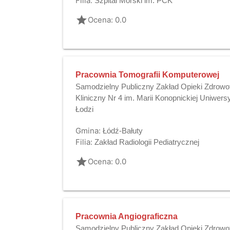
Filia:
Szpital Morski im. PCK
grade
Ocena: 0.0
Pracownia Tomografii Komputerowej
Samodzielny Publiczny Zakład Opieki Zdrowot
Kliniczny Nr 4 im. Marii Konopnickiej Uniwe
Łodzi
Gmina:
Łódź-Bałuty
Filia:
Zakład Radiologii Pediatrycznej
grade
Ocena: 0.0
Pracownia Angiograficzna
Samodzielny Publiczny Zakład Opieki Zdrowot