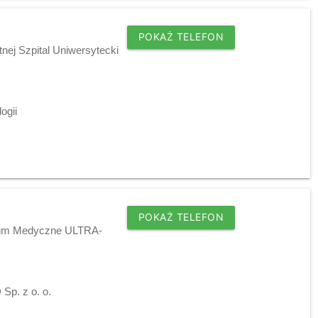
POKAŻ TELEFON
nej Szpital Uniwersytecki
ogii
POKAŻ TELEFON
trum Medyczne ULTRA-
p. z o. o.