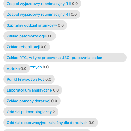
Zespół wyjazdowy reanimacyjny R II
0.0
Zespół wyjazdowy reanimacyjny R I
0.0
Szpitalny oddział ratunkowy
0.0
Zakład patomorfologii
0.0
Zakład rehabilitacji
0.0
Zakład RTG, w tym: pracownia USG, pracownia badań
mammograficznych
0.0
Apteka
0.0
Punkt krwiodawstwa
0.0
Laboratorium analityczne
0.0
Zakład pomocy doraźnej
0.0
Oddział pulmonologiczny
2
Oddział obserwacyjno-zakaźny dla dorosłych
0.0