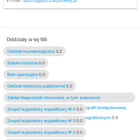
E-mail:
spzoz@poczta.pulawy.pl
Oddziały w tej filii
Oddział reumatologiczny
3.2
Szkoła rodzenia
0.0
Blok operacyjny
0.0
Oddział medycyny paliatywnej
0.0
Zakład diagnostyki obrazowej, w tym: pracownie
rentgenodiagnostyczne, pracownia tomografii komputerowej,
Zespół wyjazdowy wypadkowy W II
0.0
pracownie USG, pracownia badań mammograficznych
0.0
Zespół wyjazdowy wypadkowy W II
0.0
Zespół wyjazdowy wypadkowy W II
0.0